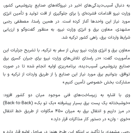
به دنبال آسیب‌دیدگی‌های اخیر در نیروگاه‌های صنایع پتروشیمی کشور،
وزارت نیرو اقدامات فشرده‌ای را برای جلوگیری از افت تولید و تأمین انرژی
مورد نیاز این واحد‌ها آغاز کرده است. در همین راستا، مصطفی رجبی
مشهدی، معاون برق و انرژی وزارت نیرو، به منظور گفت‌و‌گو و ارزیابی
شرایط واردات برق، راهی کشور ترکیه شد.
معاون برق و انرژی وزارت نیرو پیش از سفر به ترکیه، با تشریح جزئیات این
مأموریت گفت: «در راستای تلاش‌های وزارت نیرو برای جبران کسری برق
صنایع پتروشیمی آسیب‌دیده، برنامه‌ریزی اولیه انجام شده تا در صورت
توافق، بتوانیم برق مورد نیاز این صنایع را از طریق واردات از ترکیه و با
مشارکت بخش خصوصی تأمین کنیم.»
وی با اشاره به زیرساخت‌های فنی موجود میان دو کشور افزود:
«خوشبختانه یک پست برق بسیار پیشرفته «بک تو بک» (Back-to-Back)
در مرز داریم و انتقال برق به میزان ۴۵۰ مگاوات از طریق خط انتقال
«خوی - وان» در دستور کار مذاکرات قرار دارد.»
رجبی مشهدی با تأکید بر اینکه این طرح هنوز در مراحل اولیه قرار دارد و