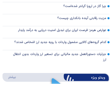
چرا گاز در اروپا گرانتر شده‌است؟
مزیت رقابتی آینده بانکداری چیست؟
عوارض هرمز؛ فرصت ایران برای تبدیل امنیت دریایی به درآمد پایدار
کدام گروه‌های کالایی مشمول واردات با رویه جدید ارز اشخاص شدند؟
جزئیات دستورالعمل جدید مالیاتی برای تسعیر ارز واردات بدون انتقال
ارز
درباره 
بیشتر
ویدئو ویژه
ارز کشور گروگان کارت‌های بازرگانی
Play
کیف پول ایران چیه؟/ موشن گرافیک