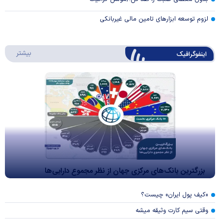
لزوم توسعه ابزارهای تامین مالی غیربانکی
درباره 
بیشتر
اینفوگرافیک
بزرگترین بانک‌های مرکزی جهان از نظر مجموع دارایی‌ها
«کیف پول ایران» چیست؟
وقتی سیم کارت وثیقه میشه