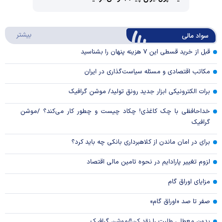
Video
Play
درباره
بیشتر
سواد مالی
Video
قبل از خرید قسطی این ۷ هزینه پنهان را بشناسید
مکاتب اقتصادی و مسئله سیاست‌گذاری در ایران
برات الکترونیکی ابزار جدید رونق تولید/ موشن گرافیک
خداحافظی با چک کاغذی! چکاد چیست و چطور کار می‌کند؟ /موشن
گرافیک
برای در امان ماندن از کلاهبرداری بانکی چه باید کرد؟
لزوم تغییر پارادایم در نحوه تامین مالی اقتصاد
مزایای اوراق گام
صفر تا صد «اوراق گام»
بدون معطلی طلبت را نقد کن!/موشن گرافیک