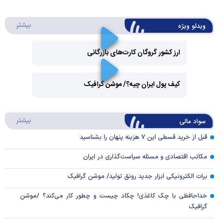
درباره 
بیشتر
ویدئو ویژه
ارز کشور گروگان کارت‌های بازرگانی
Play
کیف پول ایران چیه؟/ موشن گرافیک
Video
Play
درباره
بیشتر
سواد مالی
Video
قبل از خرید قسطی این ۷ هزینه پنهان را بشناسید
مکاتب اقتصادی و مسئله سیاست‌گذاری در ایران
برات الکترونیکی ابزار جدید رونق تولید/ موشن گرافیک
خداحافظی با چک کاغذی! چکاد چیست و چطور کار می‌کند؟ /موشن
گرافیک