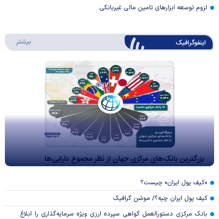
لزوم توسعه ابزارهای تامین مالی غیربانکی
درباره 
بیشتر
اینفوگرافیک
بزرگترین بانک‌های مرکزی جهان از نظر مجموع دارایی‌ها
«کیف پول ایران» چیست؟
کیف پول ایران چیه؟/ موشن گرافیک
بانک مرکزی دستورالعمل گواهی سپرده ارزی ویژه سرمایه‌گذاری را ابلاغ