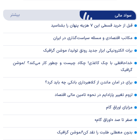
Play
درباره
بیشتر
سواد مالی
Video
قبل از خرید قسطی این ۷ هزینه پنهان را بشناسید
مکاتب اقتصادی و مسئله سیاست‌گذاری در ایران
برات الکترونیکی ابزار جدید رونق تولید/ موشن گرافیک
خداحافظی با چک کاغذی! چکاد چیست و چطور کار می‌کند؟ /موشن
گرافیک
برای در امان ماندن از کلاهبرداری بانکی چه باید کرد؟
لزوم تغییر پارادایم در نحوه تامین مالی اقتصاد
مزایای اوراق گام
صفر تا صد «اوراق گام»
بدون معطلی طلبت را نقد کن!/موشن گرافیک