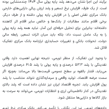
برآیند این اجزا نشان می‌دهد رشد پایه پولی سال ۱۴۰۴ چندمنشأیی بوده
است. از یک طرف، افزایش نرخ تسعیر و رشد ارزش ریالی دارایی‌های خارجی
بانک مرکزی نقش اصلی را در افزایش پایه پولی داشته و از طرف دیگر،
برخی اقلام مانند مطالبات از بانک‌ها و خالص سایر اقلام اثر کاهنده
داشته‌اند؛ بنابراین برای تحلیل حرفه‌ای این آمار، نباید همه رشد پایه پولی
را به یک عامل نسبت داد؛ بلکه باید میان اثرات تسعیر، رابطه مالی
دولت، تحولات بانکی و تغییرات حسابداری ترازنامه بانک مرکزی تفکیک
قائل شد.
با وجود این تفکیک، از منظر تورمی، نتیجه نهایی اهمیت دارد. وقتی
نقدینگی با رشد ۵۳.۳ درصدی و پایه پولی با رشد ۶۱.۵ درصدی افزایش
می‌یابد، فشار بالقوه بر سطح عمومی قیمت‌ها بالا می‌ماند؛ به‌ویژه اگر
سمت عرضه اقتصاد، تولید واقعی و سرمایه‌گذاری نتواند متناسب با رشد
پول افزایش یابد. تجربه اقتصاد ایران نیز نشان داده است که رشد بالای
نقدینگی در کنار نااطمینانی ارزی و انتظارات تورمی، می‌تواند به سرعت به
بازار کالا‌ها و دارایی‌ها منتقل شود.
داده‌های تورمی نیز این نگرانی را تأیید می‌کند. بانک مرکزی نرخ تورم