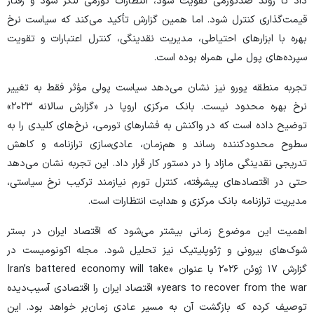
داد تا روند ضدتورمی تقویت شود، انتظارات تورمی لنگر شود و رفتار
قیمت‌گذاری کنترل شود. اما همین گزارش تأکید می‌کند که سیاست نرخ
بهره با ابزار‌های احتیاطی، مدیریت نقدینگی، کنترل اعتبارات و تقویت
سپرده‌های پول ملی همراه بوده است.
تجربه منطقه یورو نیز نشان می‌دهد سیاست پولی مؤثر فقط به تغییر
نرخ بهره محدود نیست. بانک مرکزی اروپا در «گزارش سالانه ۲۰۲۳»
توضیح داده است که در واکنش به فشار‌های تورمی، نرخ‌های کلیدی را به
سطوح محدودکننده رساند و هم‌زمان، عادی‌سازی ترازنامه و کاهش
تدریجی نقدینگی مازاد را در دستور کار قرار داد. این تجربه نشان می‌دهد
حتی در اقتصاد‌های پیشرفته، کنترل تورم نیازمند ترکیب نرخ سیاستی،
مدیریت ترازنامه بانک مرکزی و هدایت انتظارات است.
اهمیت این موضوع زمانی بیشتر می‌شود که اقتصاد ایران در بستر
شوک‌های بیرونی و ژئوپلیتیک نیز تحلیل شود. مجله اکونومیست در
گزارش ۱۷ ژوئن ۲۰۲۶ با عنوان «Iran’s battered economy will take
years to recover from the war» اقتصاد ایران را اقتصادی آسیب‌دیده
توصیف کرده که بازگشت آن به مسیر عادی زمان‌بر خواهد بود. این