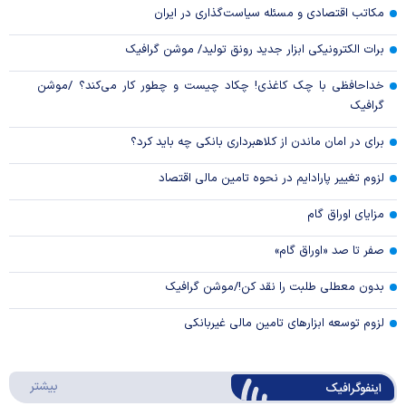
مکاتب اقتصادی و مسئله سیاست‌گذاری در ایران
برات الکترونیکی ابزار جدید رونق تولید/ موشن گرافیک
خداحافظی با چک کاغذی! چکاد چیست و چطور کار می‌کند؟ /موشن
گرافیک
برای در امان ماندن از کلاهبرداری بانکی چه باید کرد؟
لزوم تغییر پارادایم در نحوه تامین مالی اقتصاد
مزایای اوراق گام
صفر تا صد «اوراق گام»
بدون معطلی طلبت را نقد کن!/موشن گرافیک
لزوم توسعه ابزارهای تامین مالی غیربانکی
درباره 
بیشتر
اینفوگرافیک