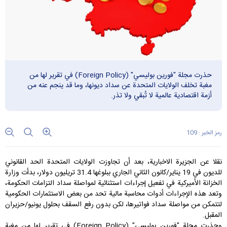
حذرت مجلة "فورين بوليسي" (Foreign Policy) في تقرير لها من
مغبة تخلف الولايات المتحدة عن سداد ديونها، وما قد ينجم عنه من
أزمة اقتصادية عالمية لا تُبقي ولا تذر.
رمز الخبر : 109
نقلا عن الجزیرة الاخباریة،‌
بعد أن تجاوزت الولايات المتحدة الحد القانوني
للديون في 19 يناير/كانون الثاني الجاري ببلوغها 31.4 تريليون دولار، بدأت وزارة
الخزانة الأميركية في تفعيل إجراءات استثنائية لمواصلة سداد التزامات الحكومة،
وتعد هذه الإجراءات أدوات محاسبة مالية تحد من بعض الاستثمارات الحكومية
لتتمكن من مواصلة سداد فواتيرها، لكن بدون رفع السقف بحلول يونيو/حزيران
المقبل.
وحذرت مجلة "فورين بوليسي" (
Foreign Policy
) في تقرير لها من مغبة