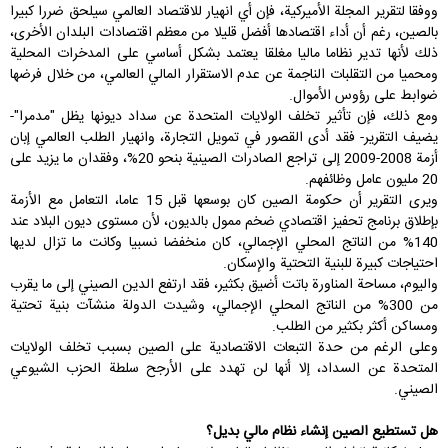
ووفقا لتقرير المجلة الأميركية، فإن أي انهيار للاقتصاد العالمي سيلحق ضررا كبيرا
بالصين، رغم أن أداء اقتصادها أفضل قليلا من معظم اقتصادات البلدان الأخرى،
ذلك لأنها تدير نظاما ماليا مغلقا يعتمد بشكل أساسي على المدخرات المحلية
ومحميا من التقلبات الناجمة عن عدم الاستقرار المالي العالمي، من خلال فرضها
ضوابط على رؤوس الأموال.
ومع ذلك، فإن تأثير تخلف الولايات المتحدة عن سداد ديونها يظل "مدمرا"-
يضيف التقرير- فقد أدى القصور في تمويل التجارة، وانهيار الطلب العالمي إبان
أزمة 2008-2009 إلى تراجع الصادرات الصينية بنحو 20%، وفقدان ما يزيد على
20 مليون عامل وظائفهم.
ويرى التقرير أن حكومة الصين كان بوسعها قبل 15 عاما، التعامل مع الأزمة
بإطلاق برنامج تحفيز اقتصادي ضخم ممول بالديون، لأن مستوى ديون البلاد عند
140% من الناتج المحلي الإجمالي، كان منخفضا نسبيا وكانت ما تزال لديها
احتياجات كبيرة للبنية التحتية والإسكان.
واليوم، مساحة المناورة باتت أضيق بكثير، فقد ارتفع الدين الصيني إلى ما يقرب
من 300% من الناتج المحلي الإجمالي، وشيدت الدولة منشآت بنية تحتية
ومساكن أكثر بكثير من الطلب.
وعلى الرغم من حدة التبعات الاقتصادية على الصين بسبب تخلف الولايات
المتحدة عن السداد، إلا أنها لن تهدد على الأرجح سلطة الحزب الشيوعي
الصيني.
هل تستطيع الصين إنشاء نظام مالي بديل؟