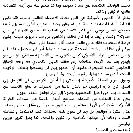
تخلف الولايات المتحدة عن سداد ديونها، وما قد ينجم عنه من أزمة اقتصادية
عالمية لا تُبقي ولا تذر.
ونظرا لأن الديون الأميركية هي التي تحرك الاقتصاد العالمي بأسره، فقد تكون
العاقبة أزمة اقتصادية عالمية عارمة، وفق وصف التقرير، الذي يتساءل: كيف
سيمكن للصين -وهي ثاني أكبر اقتصاد في العالم- النجاة من الانهيار في حال
حدوثه؟ وتساءل أيضا ما إذا كان تخلف واشنطن عن سداد ديونها سيمنح بكين
فرصة لاستحداث نظام مالي عالمي جديد أقل اعتمادا على الدولار.
ورغم أن تخلف الولايات المتحدة عن سداد ديونها أمر غير محتمل، فقد قال
رئيس مجلس النواب الأميركي كيفن مكارثي أمس الأحد إنه سيلتقي الرئيس جو
بايدن بعد غد الأربعاء لمناقشة رفع سقف الدين الاتحادي مع وضع الإنفاق
الحكومي تحت السيطرة، مضيفا أن الجمهوريين لن يسمحوا بتخلف الولايات
المتحدة عن سداد ديونها، وفق ما أوردت وكالة رويترز.
ويقول تقرير المجلة الأميركية إنه حتى إذا أخفق الكونغرس في التوصل إلى
اتفاق، فإن إدارة الرئيس جو بايدن لديها من الخيارات ما يمنع التخلف عن
السداد، بدءا من الحيل المحاسبية وصولا إلى قرار تجاهل سقف الديون.
وفي حالة التخلف عن السداد، سترتفع أسعار الفائدة على سندات الخزانة
الأميركية بشكل كبير لأن المستثمرين سيطالبون بسعر أعلى مقابل تحملهم مخاطر
عدم استرداد أموالهم، بل ربما لن تكون تلك السندات قابلة للاستخدام كضامنة
للسداد وذلك لأن قيمتها الأساسية لن تكون واضحة، كما يقول تقرير فورين
بوليسي.
كيف ستتضرر الصين؟