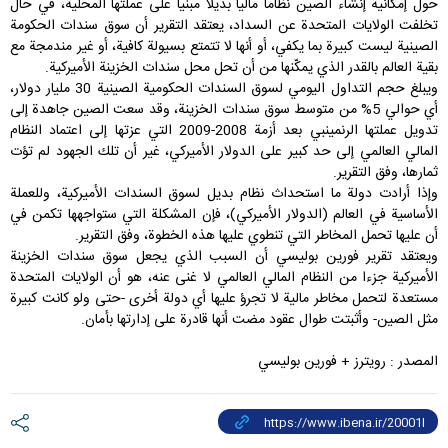
حول إمكانية إنشاء الصين نظاما ماليا بديلا مبنيا على عملتها المحلية، في حال
تخلفت الولايات المتحدة عن السداد، يعتقد التقرير أن سوق سندات الحكومة
الصينية ليست كبيرة بما يكفي، أو أنها لا تتمتع بسيولة كافية، أو غير مندمجة مع
بقية العالم بالقدر الذي يمكّنها من أن تحل محل سندات الخزينة الأميركية.
ويبلغ حجم التداول اليومي لسوق السندات الحكومية الصينية 30 مليار دولار،
أي حوالي 5% من متوسط سوق سندات الخزينة، وقد سعت الصين جاهدة إلى
تدويل عملتها الرنمينبي بعد أزمة 2008-2009 التي عزتها إلى اعتماد النظام
المالي العالمي إلى حد كبير على الدولار الأميركي، غير أن تلك الجهود لم تؤت
ثمارها، وفق التقرير.
وإذا أرادت دولة ما استحداث نظام بديل لسوق السندات الأميركية، وللعملة
الأساسية في العالم (الدولار الأميركي)، فإن المشكلة التي ستواجهها تكمن في
أن عليها تحمل المخاطر التي تنطوي عليها هذه الخطوة، وفق التقرير.
ويعتقد تقرير فورين بوليسي أن السبب الذي يجعل سوق سندات الخزينة
الأميركية جزءا من النظام المالي العالمي لا غنى عنه، هو أن الولايات المتحدة
مستعدة لتحمل مخاطر مالية لا تجرؤ عليها أي دولة أخرى -حتى ولو كانت كبيرة
مثل الصين- وأثبتت طوال عقود مضت أنها قادرة على إدارتها بأمان.
المصدر : رويترز + فورين بوليسي