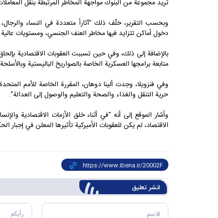
تريد مجموعة من البنوك مواجهة المخاطر المرتبطة بنقل المعاملات 
وبحسب التقرير، خلّف ذلك "آثاراً متعددة في النساء والرجال، وخل
دخول أماكن تتزايد فيها مخاطر العنف الجنسي، ومستويات عالية م
بالإضافة إلى ذلك، وفي حين تسببت العقوبات الاقتصادية بإلحاق
متابعة برامجها العسكرية الخاصة بالصواريخ الباليستية وبالأسلحة 
وفي فنزويلا، وجدت ألينا دوهان، المقررة الخاصة للأمم المتحدة، 
حرية التنقل والغذاء والصحة والتعليم والوصول إلى العدالة".
وأشار الموقع إلى أنه "في أثناء خلق الأزمات الاقتصادية والإنس
الاقتصاد، لم يكن للعقوبات الأميركية تأثيرها المعلن في إجبار الحك
انشر تعليق