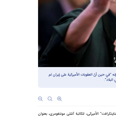
نه "في حين أنّ العقوبات الأميركية على إيران لم
البلاد".
ايتكرافت" الأميركي
، للكاتبة آشلي مونتغومري، بعنوان