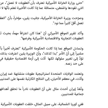
"حتى وزارة الخزانة الأميركية تعترف بأن العقوبات لا تعمل"، 
التي تقودها واشنطن، متسائلة عما إذا كانت الأخيرة تعلم بأنّها 
وصرّحت وزيرة الخزانة الأميركية، جانيت يلين، مؤخراً، بأنّ "العق
تعمل أقلّ كثيراً مما نود".
وأكد تقرير الموقع الأميركي أنّ "هذا كان اعترافاً مهماً، بحيث
العقوبات التجارية والاقتصادية الأميركية وفرضها".
وتساءل الموقع عما إذا كانت الحكومة الأميركية "تعترف أخيراً بأ
مشيراً إلى أنّ الأمر "بدا كذلك"، وأنّ الوزيرة يلين اعترفت بذلك،
تؤدِّ إلى تغيير سلوكها، لكنها أدّت إلى أزمة اقتصادية حقيقية ف
على حد زعمه.
وتعتمد الولايات المتحدة استراتيجية عقوبات متشابهة ضد إيران وك
وأدّت، في معظم الأحيان، إلى النتائج الكارثية نفسها على المدنيي
وتُعَدّ إيران أحدث مثال على أنّ
العقوبات
نادراً ما تحقق أهدافه
جماعية للمدنيين.
ففي كوريا الشمالية، على سبيل المثال، خلقت العقوبات الأميركية