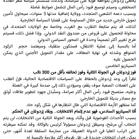
يحظى إردوغان بموافقة قوية على سياساته، ولذلك، ستستمر سياسة سعر الفائدة
المنخفض، وسيتم توسيع قيود رأس المال لتشمل ضوابط شاملة.
وبسبب دعمه الشعبي المتجدد، وولاية إضافية مدتها 5 سنوات، سيحاول تأمين
تمويل خارجي جديد من خلال المساومة على قضايا السياسة الخارجية.
كذلك، قد يتم متابعة التقارب مع الغرب، وخاصة مع الولايات المتحدة، في
محاولة للحصول على قروض من صندوق النقد الدولي. وإذا فشل ذلك، فسيتم
طرح تغيير أكثر تصميماً وحدة في المحور السياسي الدولي.
أما بالنسبة إلى عملية الانتقال، فستكون متقلبة، وسيعتمد حجم الركود
المتوقع وشدته في نهاية المطاف، على مقدار التمويل الأجنبي الذي يمكن
الحصول عليه.
السيناريو الخامس
فوز إردوغان في الجولة الثانية وفوز تحالفه بأقل من 300 نائب
نظراً إلى وعد إردوغان بالحفاظ على السياسات الاقتصادية الحالية، فإنّ الطلب
على العملات الصعبة سوف يقفز، وسيؤدي ذلك إلى صدمة كبيرة في العملة.
وعليه، ستصبح قيود رأس المال أكثر صرامة، وستُبذل جهود لتطوير علاقات أوثق
مع مصادر بديلة للتمويل الخارجي.
كما ستظهر الأزمة الاقتصادية التي طال انتظارها في شكل ركود حاد.
أمّا السيناريو السادس، فهو عدم إتمام الانتخابات.. وبقاء إردوغان في الحكم
.
بسبب الأحداث الفوضوية قبل وأثناء وبعد الجولة الثانية من الانتخابات، لن يتم
انتخاب أي مرشح، وسيظل إردوغان مسؤولاً كرئيس بالوكالة. وقد تمكنه سيطرته
على الرتب العليا في الدولة العميقة، من ممارسة السلطة لعدة أشهر، حتى
يمكن إجراء انتخابات جديدة في ظل ظروف أكثر ملاءمة بالنسبة له.