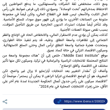
ومع ذلك، ستنخفض ثقة الشركات والمستهلكين، ما يدفع المواطنين إلى
الاحتفاظ بمدخراتهم "تحت الوسادة". وسيؤدي ذلك إلى فرض ضوابط على رأس
المال الثابت والأسعار، ليس فقط في القطاع المالي، ولكن أيضاً في مجموعة
متنوعة من الصناعات الأخرى، ما يؤدي إلى ظهور سوق سوداء للسلع الأساسية.
وقد تتأخر أيضاً عمليات استرداد الديون الخارجية عن طريق التأجيل المؤقت،
بسبب نقص سيولة العملات الأجنبية.
كذلك، يمكن أن يؤدي عدم الاستقرار المالي، والانخفاض الحاد في الإنتاج والفقر
الجماعي إلى تظاهرات واسعة النطاق. وعليه، قد يتم تنفيذ حالة الطوارئ،
وستحدث هجرة جماعية واسعة النطاق لرأس المال وحتى السلع الاستهلاكية.
وسيكون الاقتصاد التركي في حالة كساد عميق.
موقع "Middle East Institute"، خلص إلى أنّ "هناك مجموعة واسعة من
النتائج المحتملة للانتخابات الرئاسية والبرلمانية في تركيا، وسيكون لكل منها تأثير
مختلف في الاقتصاد وآفاق الإصلاح".
وأضاف أنّ "مقدار التغيير بعد انتخابات أيار/مايو لا يزال غير واضح، لكن
المعروف هو أنّ الوضع الاقتصادي لتركيا الراهن لا يمكن أن يستمر"، موضحاً أنّ
"الاقتصاد سيكون على رأس جدول أعمال الحكومة الجديدة لمدة عام آخر على
الأقل، حتى إجراء الانتخابات المحلية في عام 2024".