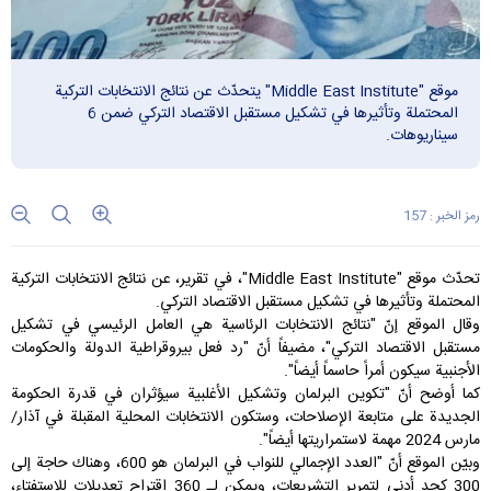
موقع "Middle East Institute" يتحدّث عن نتائج الانتخابات التركية
المحتملة وتأثيرها في تشكيل مستقبل الاقتصاد التركي ضمن 6
سيناريوهات.
رمز الخبر : 157
تحدّث
موقع "Middle East Institute"
، في تقرير، عن نتائج الانتخابات التركية
المحتملة وتأثيرها في تشكيل مستقبل الاقتصاد التركي.
وقال الموقع إنّ "نتائج الانتخابات الرئاسية هي العامل الرئيسي في تشكيل
مستقبل الاقتصاد التركي"، مضيفاً أنّ "رد فعل بيروقراطية الدولة والحكومات
الأجنبية سيكون أمراً حاسماً أيضاً".
كما أوضح أنّ "تكوين البرلمان وتشكيل الأغلبية سيؤثران في قدرة الحكومة
الجديدة على متابعة الإصلاحات، وستكون الانتخابات المحلية المقبلة في آذار/
مارس 2024 مهمة لاستمراريتها أيضاً".
وبيّن الموقع أنّ "العدد الإجمالي للنواب في البرلمان هو 600، وهناك حاجة إلى
300 كحد أدنى لتمرير التشريعات، ويمكن لـ 360 اقتراح تعديلات للاستفتاء،