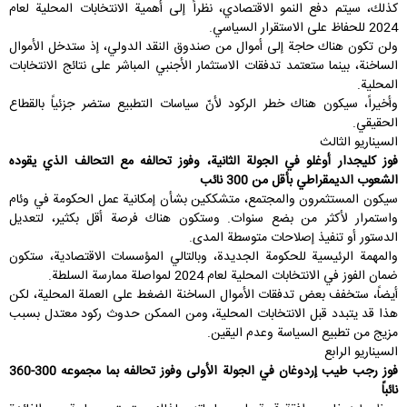
كذلك، سيتم دفع النمو الاقتصادي، نظراً إلى أهمية الانتخابات المحلية لعام
2024 للحفاظ على الاستقرار السياسي.
ولن تكون هناك حاجة إلى أموال من صندوق النقد الدولي، إذ ستدخل الأموال
الساخنة، بينما ستعتمد تدفقات الاستثمار الأجنبي المباشر على نتائج الانتخابات
المحلية.
وأخيراً، سيكون هناك خطر الركود لأنّ سياسات التطبيع ستضر جزئياً بالقطاع
الحقيقي.
السيناريو الثالث
فوز كليجدار أوغلو في الجولة الثانية، وفوز تحالفه مع التحالف الذي يقوده
الشعوب الديمقراطي بأقل من 300 نائب
سيكون المستثمرون والمجتمع، متشككين بشأن إمكانية عمل الحكومة في وئام
واستمرار لأكثر من بضع سنوات. وستكون هناك فرصة أقل بكثير، لتعديل
الدستور أو تنفيذ إصلاحات متوسطة المدى.
والمهمة الرئيسية للحكومة الجديدة، وبالتالي المؤسسات الاقتصادية، ستكون
ضمان الفوز في الانتخابات المحلية لعام 2024 لمواصلة ممارسة السلطة.
أيضاً، ستخفف بعض تدفقات الأموال الساخنة الضغط على العملة المحلية، لكن
هذا قد يتبدد قبل الانتخابات المحلية، ومن الممكن حدوث ركود معتدل بسبب
مزيج من تطبيع السياسة وعدم اليقين.
السيناريو الرابع
فوز رجب طيب إردوغان في الجولة الأولى وفوز تحالفه بما مجموعه 300-360
نائباً