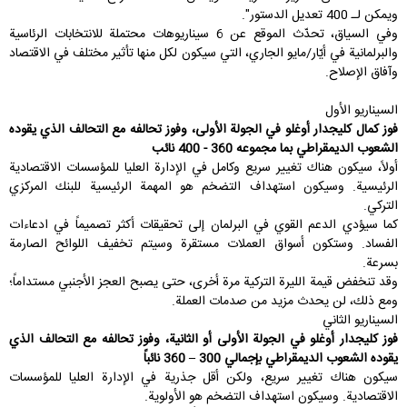
ويمكن لـ 400 تعديل الدستور".
وفي السياق، تحدّث الموقع عن 6 سيناريوهات محتملة للانتخابات الرئاسية
والبرلمانية في أيّار/مايو الجاري، التي سيكون لكل منها تأثير مختلف في الاقتصاد
وآفاق الإصلاح.
السيناريو الأول
فوز كمال كليجدار أوغلو في الجولة الأولى، وفوز تحالفه مع التحالف الذي يقوده
الشعوب الديمقراطي بما مجموعه 360 - 400 نائب
أولاً، سيكون هناك تغيير سريع وكامل في الإدارة العليا للمؤسسات الاقتصادية
الرئيسية. وسيكون استهداف التضخم هو المهمة الرئيسية للبنك المركزي
التركي.
كما سيؤدي الدعم القوي في البرلمان إلى تحقيقات أكثر تصميماً في ادعاءات
الفساد. وستكون أسواق العملات مستقرة وسيتم تخفيف اللوائح الصارمة
بسرعة.
وقد تنخفض قيمة الليرة التركية مرة أخرى، حتى يصبح العجز الأجنبي مستداماً؛
ومع ذلك، لن يحدث مزيد من صدمات العملة.
السيناريو الثاني
فوز كليجدار أوغلو في الجولة الأولى أو الثانية، وفوز تحالفه مع التحالف الذي
يقوده الشعوب الديمقراطي بإجمالي 300 – 360 نائباً
سيكون هناك تغيير سريع، ولكن أقل جذرية في الإدارة العليا للمؤسسات
الاقتصادية. وسيكون استهداف التضخم هو الأولوية.