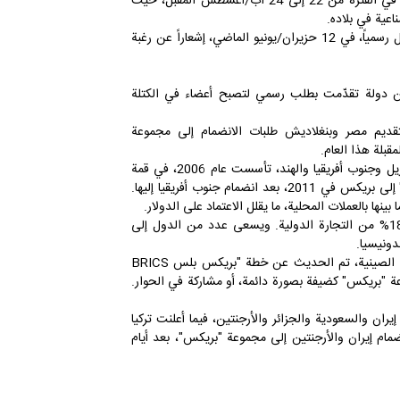
قمة "بريكس" التي ستعقد في جوهانسبرغ، في جنوبي أفريقيا، في الفترة من 22 إلى 24 آب/أغسطس المقبل، حيث
اعية في بلاده.
وأضاف الوزير: "أود أيضاً أن أعلن أنّ الرئيس، لويس آرسي، أرسل رسمياً، في 12 حزيران/يونيو الماضي، إشعاراً عن رغبة
ن دولة تقدّمت بطلب رسمي لتصبح أعضاء في الكتلة
ديم مصر وبنغلاديش طلبات الانضمام إلى مجموعة
بلة هذا العام.
ومجموعة "بريكس" هي تكتل دولي يضم روسيا والصين والبرازيل وجنوب أفريقيا والهند، تأسست عام 2006، في قمة
استضافتها مدينة يكاترينبورغ الروسية، وتحوّل اسمها من "بريك" إلى بريكس في 2011، بعد انضمام جنوب أفريقيا إليها.
ينها بالعملات المحلية، ما يقلل الاعتماد على الدولار.
وتستحوذ المجموعة على 23% من حجم الاقتصاد العالمي، و18% من التجارة الدولية. ويسعى عدد من الدول إلى
دونيسيا.
وفي العام 2017، وخلال عقد قمة "بريكس" في مدينة شيامين الصينية، تم الحديث عن خطة "بريكس بلس BRICS
عة "بريكس" كضيفة بصورة دائمة، أو مشاركة في الحوار.
ان والسعودية والجزائر والأرجنتين، فيما أعلنت تركيا
ام إيران والأرجنتين إلى مجموعة "بريكس"، بعد أيام