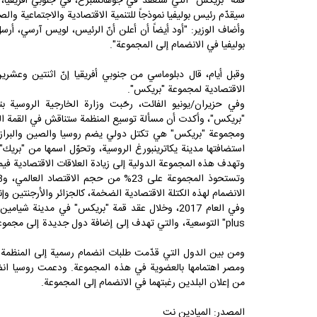
سيقدّم رئيس بوليفيا نموذجاً للتنمية الاقتصادية والاجتماعية والصن
بوليفيا في الانضمام إلى المجموعة".
وقبل أيام،
قال دبلوماسي من جنوبي أفريقيا
إنّ اثنتين وعشري
الاقتصادية لمجموعة "بريكس".
وفي حزيران/يونيو الفائت،
رحّبت وزارة الخارجية الروسية
بتق
"بريكس"، وأكدت أن مسألة توسيع المنظمة ستناقش في القمة المق
وتهدف هذه المجموعة الدولية إلى زيادة العلاقات الاقتصادية فيما ب
الانضمام لهذه الكتلة الاقتصادية الضخمة، كالجزائر والأرجنتين وإن
plus" التوسعية، والتي تهدف إلى إضافة دول جديدة إلى مجمو
ومن بين الدول التي قدّمت طلبات انضمام رسمية إلى المنظمة إير
ومصر اهتمامها بالعضوية في هذه المجموعة. ودعمت روسيا انضم
من إعلان البلدين رغبتهما في الانضمام إلى المجموعة.
المصدر: الميادين نت