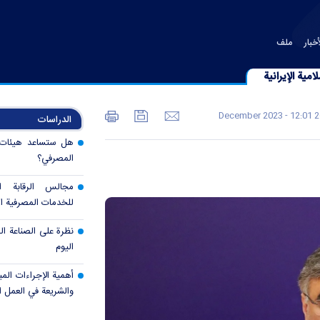
خبار
ملف
امية الإيرانية
26 December 2
الدراسات
هل ستساعد هيئات ال
المصرفي؟
مجالس الرقابة 
للخدمات المصرفية ال
نظرة على الصناعة الم
اليوم
أهمية الإجراءات المب
والشريعة في العمل 