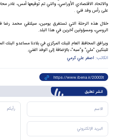
والاتحاد الاقتصادي الأوراسي، والتي تم توقيعها أمس، غادر محا
على رأس وفد فني .
خلال هذه الرحلة التي تستغرق يومين، سيلتقي محمد رضا فرزين
الروسي، ومسؤولين آخرين في هذا البلد.
ويرافق المحافظ العام للبنك المركزي في بلادنا مساعدو البنك ال
للبنكين "ملي" و"سبه"، بالإضافة إلى الوفد الفني.
الكاتب:
اصغر علي کرمي
انشر تعليق