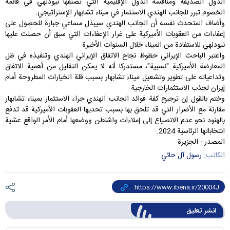
الدول الصديقة ومنافسة الدول الإقليمية التي تصنفها نيودلهي في قائمة
الخصوم تبرر للجانب الهندي الاستثمار في ميناء تشابهار الإستراتيجي.
وأضاف المتحدث نفسه أن الجانب الهندي سيبذل مساعي جبارة للحصول على
إعفاءات من العقوبات الأميركية على غرار الإعفاءات التي سبق أن حصلت عليها
نيودلهي للاستفادة من الميناء خلال السنوات الأخيرة.
واعتبر الباحث الإيراني حظوظ نجاح الاتفاق الإيراني الهندي وتنفيذه في ظل
المعارضة الأميركية "نسبية"، مستدركا أنه لا يمكن التقليل من أهمية الاتفاق
وتداعياته على تطوير وتشعيل ميناء تشابهار بسبب قلة الخيارات المطروحة أمام
إيران لجذب الاستثمارات الخارجية.
وختم بالقول إن ترجيح كفة فوائد الجانب الهندي جراء الاستثمار بميناء تشابهار
مقارنة مع الأضرار التي قد تلحق بها بسبب تحديها العقوبات الأميركية قد تدفع
بالهنود نحو عدم الانصياع إلى إملاءات واشنطن ووضعها أمام الأمر الواقع عشية
انتخاباتها الرئاسية 2024.
المصدر : الجزيرة
الكاتب:
رسول آل حائي
انشر تعليق