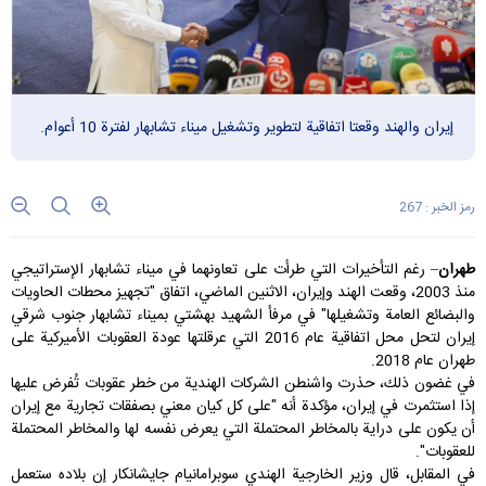
إيران والهند وقعتا اتفاقية لتطوير وتشغيل ميناء تشابهار لفترة 10 أعوام.
رمز الخبر : 267
طهران
– رغم التأخيرات التي طرأت على تعاونهما في
ميناء تشابهار
الإستراتيجي
منذ 2003، وقعت
الهند
و
إيران
، الاثنين الماضي، اتفاق "تجهيز محطات الحاويات
والبضائع العامة وتشغيلها" في مرفأ الشهيد بهشتي بميناء تشابهار جنوب شرقي
إيران لتحل محل اتفاقية عام 2016 التي عرقلتها عودة العقوبات الأميركية على
طهران عام 2018.
في غضون ذلك، حذرت واشنطن الشركات الهندية من خطر عقوبات تُفرض عليها
إذا استثمرت في إيران، مؤكدة أنه "على كل كيان معني بصفقات تجارية مع إيران
أن يكون على دراية بالمخاطر المحتملة التي يعرض نفسه لها والمخاطر المحتملة
للعقوبات".
في المقابل، قال وزير الخارجية الهندي سوبرامانيام جايشانكار إن بلاده ستعمل