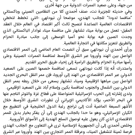
من جهة، وعلى صعيد الممرات الدولية من جهة أخرى.
وفي حديثه للجزيرة نت، صنف أحمدي كلا من النظامين الصيني وباكستاني
"منافسا لدودا" للجانب الهندي، موضحا أن نيودلهي -التي تخطط لتخطي
الاقتصادات العالمية الصاعدة لتصبح ثالث أكبر اقتصاد في العالم خلال العقد
المقبل- تعمل من بوابة ميناء تشابهار على منافسة ميناء غوادار الباكستاني الذي
وجدت الصين فيه بوابة نحو آسيا الوسطى إلى جانب
مبادرة الحزام
والطريق
لتعزيز مكانتها في التجارة العالمية.
ورأى أحمدي أن نيودلهي سبق أن انضمت العام الماضي إلى الممر الاقتصادي
الواصل بين الهند وأوروبا عبر الشرق الأوسط لمنافسة الممرات الصينية وعلى
رأسها مبادرة الحزام والطريق الرامية إلى إحياء طريق الحرير القديم.
واستدرك أنه إذا كانت نيودلهي تسعى لمنافسة خصمها الصين على الصعيد
الدولي عبر الممر الاقتصادي من الهند إلى أوروبا، فإن ممر النقل البحري الجديد
الواصل بين مياهها الإقليمية وميناء تشابهار يسعى من خلال ربطه بممر النقل
الدولي بين الشمال والجنوب لمنافسة بكين وإسلام آباد على الصعيد الإقليمي.
ولدى إشارته إلى الحرب الإسرائيلية المتواصلة على
قطاع غزة
والتوتر الناجم عنها
في
البحر الأحمر
، يؤكد الأكاديمي الإيراني أن تطورات الشرق الأوسط خلال
الأشهر السبعة الماضية أدت إلى تراجع رغبة الدول الخليجية في التطبيع مع
الكيان الإسرائيلي، وهو ما حدا بالجانب الهندي إلى أن يفكر بخيار بديل للممر
الاقتصادي الذي كان يعول عليه لوصول السلع الهندية إلى الأسواق الأوروبية.
وخلص أحمدي إلى أن الجمهورية الإسلامية ترى في التعاون مع الجانب الهندي
فرصة ثمينة لتشغيل الميناء، وعرقلة الممر التجاري بين الهند وأوروبا عبر الشرق