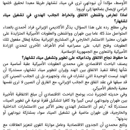
الأوسط، مؤكدا أن نيودلهي ترى في ميناء تشابهار طريقا معبدا لحقيق حُلمها
الرامي لإيصال بضائعها إلى أوروبا.
لماذا تعارض واشنطن الاتفاق وانخراط الجانب الهندي في تشغيل ميناء
تشابهار؟
وفي مطلع رده على هذا السؤال، يذكّر الأكاديمي الإيراني فراد أحمدي بالعداء
المتواصل منذ 45 عاما بين طهران وواشنطن والعقوبات الأميركية المتزايدة على
طهران، معتبرا الاستثمار الخارجي في المشاريع الإيرانية بمثابة إبطال مفعول تلك
العقوبات وفتح الباب على مصراعيه أمام الأطراف الأخرى لتحدي الإرادة
الأميركية والتعاون مع الجمهورية الإسلامية.
ما حظوظ نجاح الاتفاق وتداعياته على تطوير وتشغيل ميناء تشابهار؟
يصنف الباحث الاقتصادي علي محمدي العقوبات الأميركية عقبة أساسية من
شأنها إعاقة تنفيذ الاتفاق بين الهند وإيران لتطوير ميناء تشابهار، مستدركا أن
الهند ليست الوحيدة التي تشارك في بناء وتجهيزه، بل إن الجانب الصيني كان
قد سبقها في عقد اتفاق مع الجانب الإيراني، مع الفارق أن الصين لا ترى نفسها
معنية بالحظر الأميركي.
وفي حديثه للجزيرة نت، يوضح الباحث الاقتصادي أن مبلغ الاتفاقية الأخيرة
بين طهران ونيودلهي ليس كبيرا ولا كافيا لتشكيل قفزة نوعية في تطوير الميناء،
مستدركا أنه "رغم أن الاستثمار الهندي يعتبر الأكبر بين الاستثمارات الداخلية
والخارجية، فإن طهران ماضية في تشغيل الميناء سواء بمشاركة نيودلهي أو
بدونها".
وتابع محمدي أن الجدوى الاقتصادية وعامل موازنة القوى لتعزيز العلاقات مع