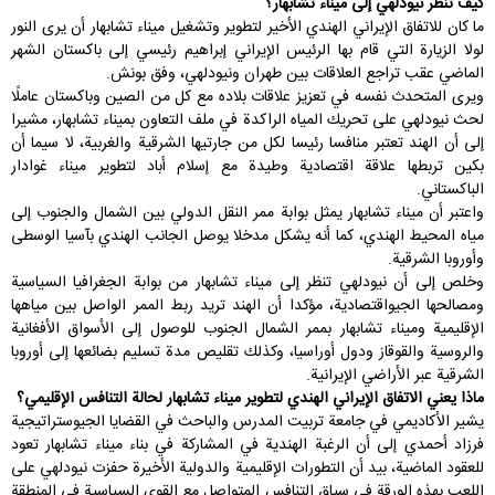
كيف تنظر نيودلهي إلى ميناء تشابهار؟
ما كان للاتفاق الإيراني الهندي الأخير لتطوير وتشغيل ميناء تشابهار أن يرى النور
لولا الزيارة التي قام بها الرئيس الإيراني
إبراهيم رئيسي
إلى
باكستان
الشهر
الماضي عقب تراجع العلاقات بين طهران ونيودلهي، وفق بونش.
ويرى المتحدث نفسه في تعزيز علاقات بلاده مع كل من
الصين
وباكستان عاملًا
لحث نيودلهي على تحريك المياه الراكدة في ملف التعاون بميناء تشابهار، مشيرا
إلى أن الهند تعتبر منافسا رئيسا لكل من جارتيها الشرقية والغربية، لا سيما أن
بكين تربطها علاقة اقتصادية وطيدة مع إسلام أباد لتطوير ميناء غوادار
الباكستاني.
واعتبر أن ميناء تشابهار يمثل بوابة ممر النقل الدولي بين الشمال والجنوب إلى
مياه المحيط الهندي، كما أنه يشكل مدخلا يوصل الجانب الهندي بآسيا الوسطى
وأوروبا الشرقية.
وخلص إلى أن نيودلهي تنظر إلى ميناء تشابهار من بوابة الجغرافيا السياسية
ومصالحها الجيواقتصادية، مؤكدا أن الهند تريد ربط الممر الواصل بين مياهها
الإقليمية وميناء تشابهار بممر الشمال الجنوب للوصول إلى الأسواق الأفغانية
والروسية والقوقاز ودول أوراسيا، وكذلك تقليص مدة تسليم بضائعها إلى أوروبا
الشرقية عبر الأراضي الإيرانية.
ماذا يعني الاتفاق الإيراني الهندي لتطوير ميناء تشابهار لحالة التنافس الإقليمي؟
يشير الأكاديمي في جامعة تربيت المدرس والباحث في القضايا الجيوستراتيجية
فرزاد أحمدي إلى أن الرغبة الهندية في المشاركة في بناء ميناء تشابهار تعود
للعقود الماضية، بيد أن التطورات الإقليمية والدولية الأخيرة حفزت نيودلهي على
اللعب بهذه الورقة في سياق التنافس المتواصل مع القوى السياسية في المنطقة