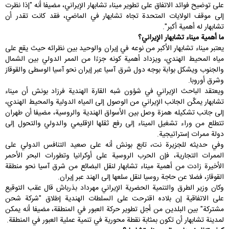
على توضيح فوائد الاتفاق على تطوير ميناء تشابهار الإيراني، مضيفا أنه "إذا نظرت
إلى موقف الولايات المتحدة تجاه تشابهار في الماضي، فقد كانت تقدر أن
تشابهار له أهمية أكبر".
ما أهمية ميناء تشابهار الإيراني؟
يعتبر ميناء تشابهار الأكبر من نوعه في إيران والوحيد بين نظرائه حيث يقع على
مياه
المحيط الهندي
، ويزداد أهمية كونه جزءًا من الممر الدولي بين الشمال
والجنوب ويشكل بوابة بوجه دول شرق آسيا عبر إيران نحو آسيا الوسطى والقوقاز
وشرق أوروبا.
ويعتقد الباحث الإيراني في شؤون شبه القارة الهندية فرزاد بونش أن ميناء
تشابهار يمكّن الجانب الإيراني من الوصول إلى المياه الدولية والمحيط الهندي،
إلى جانب تشكيله همزة وصل بين الأسواق الهندية والروسية، مضيفا أن طهران
تتطلع من وراء تشغيل الميناء إلى رفع ثقلها الإقليمي والدولي والتحول إلى
دولة ممرات إستراتيجية.
وفي حديثه للجزيرة نت، تابع بونش أنه على صعيد التنافس الدولي على
الممرات التجارية، فإن الحرب الروسية على أوكرانيا وتطورات البحر الأحمر
الأخيرة زادت من أهمية ميناء تشابهار لنقل البضائع من شرق آسيا نحو منطقة
القوقاز، فضلا عن حاجة روسيا لنقل سلعها إلى الهند عبر إيران.
وكان وزير الطرق والتنمية الحضرية الإيراني مهرداد بذرباش قال عقب التوقيع
على الاتفاقية إن بلاده اقترحت على السلطات الهندية إطلاق "شركة شحن
مشتركة" بين البلدين من أجل تطوير حركة العبور في المنطقة، مضيفا أنه يمكن
لمدينة تشابهار أن تكون بمثابة نقطة محورية في تنمية عملية العبور في المنطقة.