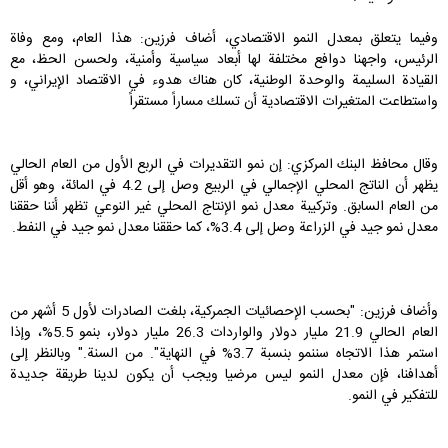
وفيما يتعلق بمعدل النمو الاقتصادي، أضاف فرزين: هذا العام، ومع وفاة
الرئيس، واجهنا دوافع مختلفة لها أبعاد سياسية وأمنية، ولحسن الحظ، مع
القيادة السليمة والوحدة الوطنية، كان هناك هدوء في الاقتصاد الإيراني، و
واستطاعت المتغيرات الاقتصادية أن تسلك مساراً مستقراً
وقال محافظ البنك المركزي: إن نمو التقديرات في الربع الأول من العام الحالي
يظهر أن الناتج المحلي الإجمالي في الربيع وصل إلى 4.2 في المائة، وهو أقل
من العام السابق. وتركيبة معدل نمو الإنتاج المحلي غير النوعي تظهر أننا حققنا
معدل نمو جيد في الزراعة وصل إلى 3.4%، كما حققنا معدل نمو جيد في النفط.
وأضاف فرزين: "بحسب الإحصائيات الجمركية، بلغت الصادرات لأول 5 أشهر من
العام الحالي 21.9 مليار دولار والواردات 26.3 مليار دولار، بنمو 5.5%، وإذا
استمر هذا الاتجاه سننمو بنسبة 3.7% في النهاية". من السنة." وبالنظر إلى
أهدافنا، فإن معدل النمو ليس مرضيا ويجب أن يكون لدينا طريقة جديدة
للتفكير في النمو.