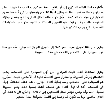
وأشار محافظ البنك المركزي إلى أن إنتاج النفط سيكون بحالة جيدة بنهاية العام
وسيكون همنا هو نمو الصناعة، وقال: لدينا شاغلان رئيسيان ينبغي أخذهما بعين
الاعتبار في سياسات الحكومة. الأول هو مسألة الخلل المالي، الذي يشمل موازنة
الحكومة والمصارف، والآخر هو التمويل المستدام للنمو، وهو من الاحتياجات
الأساسية التي يجب التفكير فيها.
وتابع: لا يمكننا تحويل عبء النمو كاملا إلى تمويل الجهاز المصرفي، لأنه سيبعدنا
عن السيطرة على التضخم والتحكم في معدل السيولة.
وتابع المحافظ العام للبنك المركزي: من أجل السيطرة على التضخم، يجب
الاهتمام بمرتكز السيولة واستقرار سوق العملة، فالهدف الأساسي للبنك المركزي
هو السيطرة على التضخم، ومنذ بداية العام الجاري ، لقد حققنا انخفاضًا جيدًا
في التضخم. أهدافنا لهذا العام هي تضخم القناة بنسبة 30٪ ونمو السيولة
بنسبة 20٪، وقد وصل مؤشر أسعار المنتجين إلى 28.2٪، والذي كان 34.5٪ في
العام الماضي. وبذلك نكون قد وصلنا إلى القناة المتوقعة لهذا المتغير.