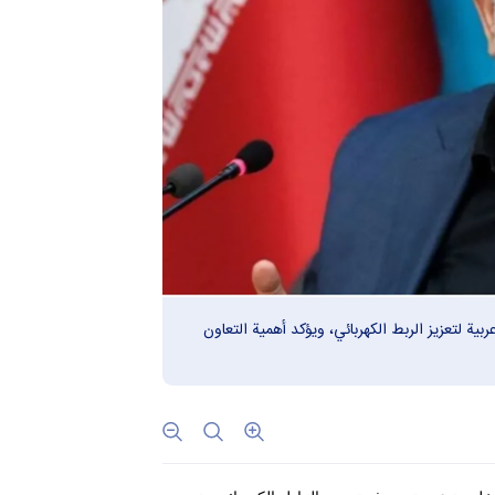
الإيراني يكشف عن مشاورات موسّعة مع 3 دول عربية لتعزيز الربط الكهربائي، ويؤكد أهمية التعاون