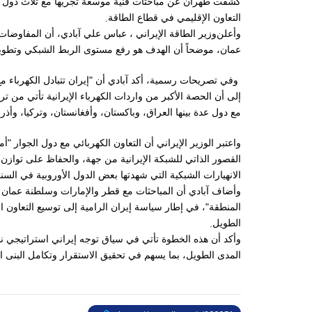
كشفت طهران عن مباحثات فنية موسعة تجريها مع ثلاث دول خلي
.
التعاون الإقليمي في قطاع الطاقة
وأعلن
وزير الطاقة الإيراني
، عباس علي آبادي، أن المفاوضات
عمان، موضحاً أن الهدف هو رفع مستوى الربط الشبكي وتطوير
وفي تصريحات رسمية، أكد آبادي أن "إيران تتبادل الكهرباء مع
إلى أن الحصة الأكبر من واردات الكهرباء الإيرانية تأتي من ترك
مع دول عدة بينها العراق، وباكستان، وأفغانستان، وتركيا، وأذر
واعتبر الوزير الإيراني أن التعاون الكهربائي مع دول الجوار
القصور الذاتي للشبكة الإيرانية من جهة، والحفاظ على تواز
الانهيارات الشبكية التي شهدتها بعض الدول الأوروبية في السنو
وأضاف آبادي أن المباحثات مع قطر والإمارات وسلطنة عمان
المنطقة"، في إطار سياسة إيران الرامية إلى توسيع التعاون ا
.
الطويل
وأكد أن هذه الخطوة تأتي في سياق توجه إيراني استراتيجي نح
المدى الطويل، بما يسهم في تحقيق الاستقرار وتكامل البنى ال