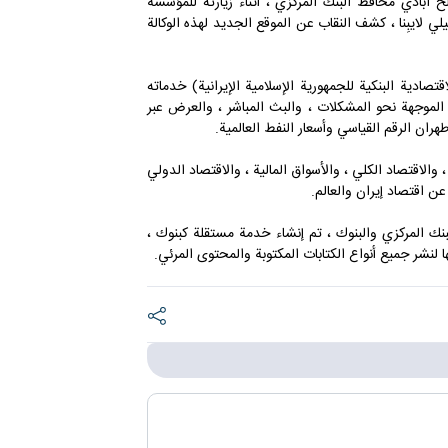
م الأربعاء ٢٧ يوليو ٢٠٢٢ ، د. علي صالح آبادي محافظ البنك المركزي ، أثناء زيارته للمؤسسة
لي لايبِنا ، كشف النقاب عن الموقع الجديد لهذه الوكالة
لجديد لـ Ibena (شبكة الأخبار الاقتصادية البنكية للجمهورية الإسلامية الإيرانية) خدماته
ت الموجهة نحو المشكلات ، والبث المباشر ، والعرض عبر
هران الرقم القياسي وأسعار النفط العالمية.
د والعملات ، والاقتصاد الكلي ، والأسواق المالية ، والاقتصاد الدولي
عن اقتصاد إيران والعالم.
لبنك المركزي والبنوك ، تم إنشاء خدمة مستقلة كبنوك ،
لنشر جميع أنواع الكتابات المكتوبة والمحتوى المرئي.