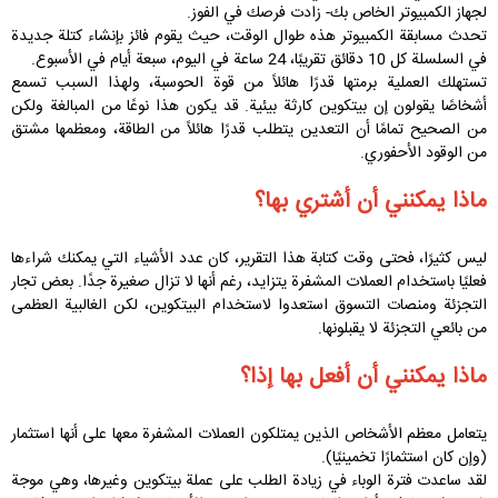
لجهاز الكمبيوتر الخاص بك- زادت فرصك في الفوز.
تحدث مسابقة الكمبيوتر هذه طوال الوقت، حيث يقوم فائز بإنشاء كتلة جديدة
في السلسلة كل 10 دقائق تقريبًا، 24 ساعة في اليوم، سبعة أيام في الأسبوع.
تستهلك العملية برمتها قدرًا هائلاً من قوة الحوسبة، ولهذا السبب تسمع
أشخاصًا يقولون إن بيتكوين كارثة بيئية. قد يكون هذا نوعًا من المبالغة ولكن
من الصحيح تمامًا أن التعدين يتطلب قدرًا هائلاً من الطاقة، ومعظمها مشتق
من الوقود الأحفوري.
ماذا يمكنني أن أشتري بها؟
ليس كثيرًا، فحتى وقت كتابة هذا التقرير، كان عدد الأشياء التي يمكنك شراءها
فعليًا باستخدام العملات المشفرة يتزايد، رغم أنها لا تزال صغيرة جدًا. بعض تجار
التجزئة ومنصات التسوق استعدوا لاستخدام البيتكوين، لكن الغالبية العظمى
من بائعي التجزئة لا يقبلونها.
ماذا يمكنني أن أفعل بها إذا؟
يتعامل معظم الأشخاص الذين يمتلكون العملات المشفرة معها على أنها استثمار
(وإن كان استثمارًا تخمينيًا).
لقد ساعدت فترة الوباء في زيادة الطلب على عملة بيتكوين وغيرها، وهي موجة