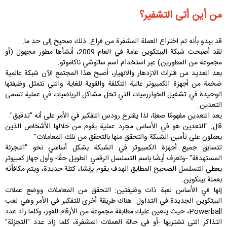
من أين أتى التشفير؟
قد يبدو بأنه تم اختراع العملة المشفرة من فراغ. ذلك صحيح إلى حد ما.
لقد أصبحت شبكة البيتكوين عامة في العام 2009، أنشأها مطور مجهول (أو
مجموعة من المطورين) عبر استخدام اسم ساتوشي ناكاموتو.
بعد العديد من فترات الازدهار والانهيار، أصبح هذا المجتمع الآن شبكة عالمية
ضخمة من أجهزة الكمبيوتر عالية التكلفة والقوية للغاية والتي تتمثل وظيفتها
الوحيدة في تشغيل الخوارزميات التي تحل مشاكل الرياضيات في عملية تسمى
التعدين.
يعد التعدين مفهومًا صعبًا، لذا يقترح رودس التفكير في الأمر على أنه "تدقيق".
قال: "التعدين هو في الأساس مجرد عملية يقوم من خلالها الأشخاص الذين
يعملون على تأمين الشبكة والتحقق منها بالتحقق من تلك المعاملات".
تتسابق جميع أجهزة الكمبيوتر في الشبكة بشكل أساسي نحو "التجزئة
المستهدفة" -وتعرف أيضًا باسم التسلسل الرقمي الطويل حقًا- وأول جهاز كمبيوتر
يعطي التسلسل الصحيح المطابق الهدف يقوم بإنشاء كتلة جديدة، ويتم مكافأته
بعملة بيتكوين.
إنها في الأساس لعبة ذات وظيفتين: التحقق من المعاملات ووضع عملات
البيتكوين الجديدة في التداول. هناك طريقة أخرى للتفكير في الأمر وهي لعب
Powerball، حيث يتعين عليك مطابقة مجموعة من الأرقام للفوز، وكلما زاد عدد
التذاكر التي تشتريها -أو في حالة العملات المشفرة، كلما زاد عدد "التجزئة"