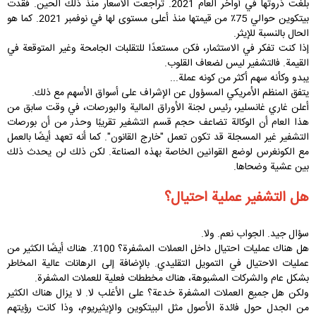
بلغت ذروتها في أواخر العام 2021. تراجعت الأسعار منذ ذلك الحين. فقدت
بيتكوين حوالي 75٪ من قيمتها منذ أعلى مستوى لها في نوفمبر 2021. كما هو
الحال بالنسبة للإيثر.
إذا كنت تفكر في الاستثمار، فكن مستعدًا للتقلبات الجامحة وغير المتوقعة في
القيمة. فالتشفير ليس لضعاف القلوب.
يبدو وكأنه سهم أكثر من كونه عملة...
يتفق المنظم الأمريكي المسؤول عن الإشراف على أسواق الأسهم مع ذلك.
أعلن غاري غانسلير، رئيس لجنة الأوراق المالية والبورصات، في وقت سابق من
هذا العام أن الوكالة تضاعف حجم قسم التشفير تقريبًا وحذر من أن بورصات
التشفير غير المسجلة قد تكون تعمل "خارج القانون". كما أنه تعهد أيضًا بالعمل
مع الكونغرس لوضع القوانين الخاصة بهذه الصناعة. لكن ذلك لن يحدث ذلك
بين عشية وضحاها.
هل التشفير عملية احتيال؟
سؤال جيد. الجواب نعم. ولا.
هل هناك عمليات احتيال داخل العملات المشفرة؟ 100٪. هناك أيضًا الكثير من
عمليات الاحتيال في التمويل التقليدي. بالإضافة إلى الرهانات عالية المخاطر
بشكل عام والشركات المشبوهة، هناك مخططات فعلية للعملات المشفرة.
ولكن هل جميع العملات المشفرة خدعة؟ على الأغلب لا. لا يزال هناك الكثير
من الجدل حول فائدة الأصول مثل البيتكوين والإيثيريوم، وذا كانت رؤيتهم