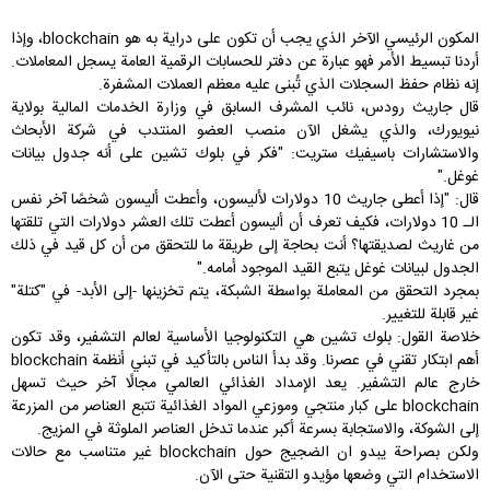
المكون الرئيسي الآخر الذي يجب أن تكون على دراية به هو blockchain، وإذا
أردنا تبسيط الأمر فهو عبارة عن دفتر للحسابات الرقمية العامة يسجل المعاملات.
إنه نظام حفظ السجلات الذي تُبنى عليه معظم العملات المشفرة.
قال جاريث رودس، نائب المشرف السابق في وزارة الخدمات المالية بولاية
نيويورك، والذي يشغل الآن منصب العضو المنتدب في شركة الأبحاث
والاستشارات باسيفيك ستريت: "فكر في بلوك تشين على أنه جدول بيانات
غوغل."
قال: "إذا أعطى جاريث 10 دولارات لأليسون، وأعطت أليسون شخصًا آخر نفس
الـ 10 دولارات، فكيف تعرف أن أليسون أعطت تلك العشر دولارات التي تلقتها
من غاريث لصديقتها؟ أنت بحاجة إلى طريقة ما للتحقق من أن كل قيد في ذلك
الجدول لبيانات غوغل يتبع القيد الموجود أمامه."
بمجرد التحقق من المعاملة بواسطة الشبكة، يتم تخزينها -إلى الأبد- في "كتلة"
غير قابلة للتغيير.
خلاصة القول: بلوك تشين هي التكنولوجيا الأساسية لعالم التشفير، وقد تكون
أهم ابتكار تقني في عصرنا. وقد بدأ الناس بالتأكيد في تبني أنظمة blockchain
خارج عالم التشفير. يعد الإمداد الغذائي العالمي مجالًا آخر حيث تسهل
blockchain على كبار منتجي وموزعي المواد الغذائية تتبع العناصر من المزرعة
إلى الشوكة، والاستجابة بسرعة أكبر عندما تدخل العناصر الملوثة في المزيج.
ولكن بصراحة يبدو ان الضجيج حول blockchain غير متناسب مع حالات
الاستخدام التي وضعها مؤيدو التقنية حتى الآن.