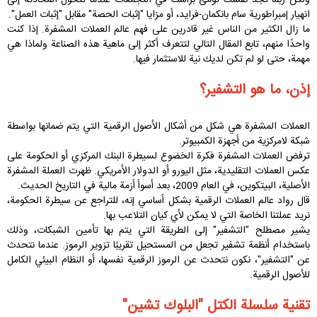
ولكن ربما تجد نفسك تومئ برأسك في التجمعات عندما تتحول المحادثة إلى
انهيار إمبراطورية سام بانكمان-فرايد، أو مزايا "إثبات الحصة" مقابل "إثبات العمل".
ما زال الكثير من الناس غير قادرين على فهم عالم العملات المشفرة. إذا كنت
واحدًا منهم، تابع المقال التالي لتتعرف أكثر إلى ماهية هذه الصناعة ولماذا هي
مهمة، حتى لو لم تكن لديك نية للاستثمار فيها.
إذن، ما هو التشفير؟
العملات المشفرة هي شكل من أشكال الأصول الرقمية التي يتم ضمانها بواسطة
شبكة لامركزية من أجهزة الكمبيوتر.
ترفض العملات المشفرة فكرة الخضوع لسيطرة البنك المركزي أو الحكومة على
عكس العملات التقليدية، مثل اليورو أو الدولار الأمريكي. ظهرت العملة المشفرة
الأصلية، البيتكوين، في العام 2009، بعد أسوأ أزمة مالية في التاريخ الحديث.
قال رواد عالم العملات الرقمية بشكل أساسي إنه، للتراجع عن سيطرة الحكومة،
نريد عملتنا الخاصة التي لا يمكن لأي كيان التلاعب بها.
يشير مصطلح "التشفير" إلى الطريقة التي يتم بها تأمين الشبكات، وذلك
باستخدام أنظمة تشفير تجعل من المستحيل تقريبًا تزوير الرموز. عندما نتحدث
عن "التشفير"، نكون نتحدث عن الرموز الرقمية نفسها، أو النظام البيئي الكامل
للأصول الرقمية.
تقنية سلسلة الكتل "البلوك تشين
"