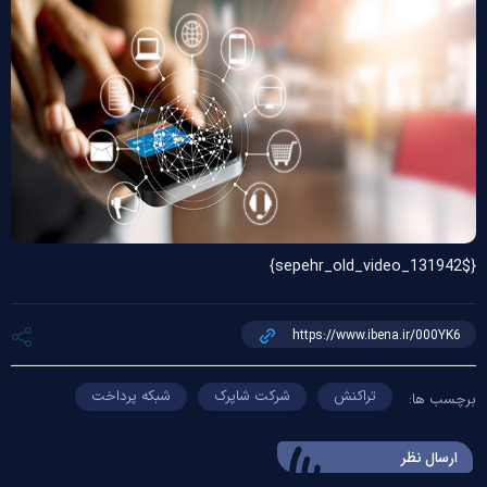
{$sepehr_old_video_131942}
تراکنش
شرکت شاپرک
شبکه پرداخت
برچسب ها:
ارسال‌ نظر