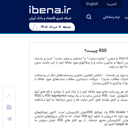
العربیه
English
ین
چندرسانه‌ای
جمعه ۱۶ مرداد ۱۴۰۵
RSS چیست؟
مخفف Rich Site Summary به معنی " چکیده سایت " یا " مختصر و مفید سایت " است و به شما
ین خبرها و عناوین سایت و یا وبلاگهای مورد علاقه خود با خبر باشید، بدون
ه آنها سر بزنید.
بردهای اصلی RSS دو مورد زیر هستند: - نمایش تازه‌ترین عناوین وب‌سایت‌های دیگر در وب‌سایت
تراک مطالب جدید) - دریافت جدیدترین مطالب سایت‌های مورد علاقه با
ویژه ( وبگردی با کارآیی بیشتر)
د RSS شما باید هر روز سایت های مورد علاقه خود را را چک کنید تا بتوانید از تازه های آنها
با خبر شوید. اما با این تکنولوژی ، شما ، RSS چندین سایت را در یک برنامه RSS aggregator یا (RSS
ینیند و تایتل نوشته های اخیر سایت ها را بدون مراجعه به آنها مشاهده
RSS Reader چیست؟ RSS Reader یک نرم‌افزار RSSخوان الکترونیکی است. اکنون نرم‌افزارهای
بسیاری در این زمینه وجود دارند که می‌توان با دانلود آنها RSS خواند. اما به تازگی مرورگرهای اینترنتی
نیز به سیستم RSSخوانی الکترونیکی مجهز شده‌اند. از نرم افزار های RSS خوان میتوان به