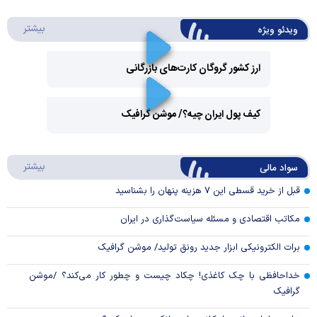
درباره 
بیشتر
ویدئو ویژه
ارز کشور گروگان کارت‌های بازرگانی
Play
کیف پول ایران چیه؟/ موشن گرافیک
Video
Play
درباره
بیشتر
سواد مالی
Video
قبل از خرید قسطی این ۷ هزینه پنهان را بشناسید
مکاتب اقتصادی و مسئله سیاست‌گذاری در ایران
برات الکترونیکی ابزار جدید رونق تولید/ موشن گرافیک
خداحافظی با چک کاغذی! چکاد چیست و چطور کار می‌کند؟ /موشن
گرافیک