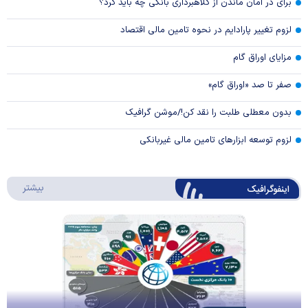
برای در امان ماندن از کلاهبرداری بانکی چه باید کرد؟
لزوم تغییر پارادایم در نحوه تامین مالی اقتصاد
مزایای اوراق گام
صفر تا صد «اوراق گام»
بدون معطلی طلبت را نقد کن!/موشن گرافیک
لزوم توسعه ابزارهای تامین مالی غیربانکی
درباره 
بیشتر
اینفوگرافیک