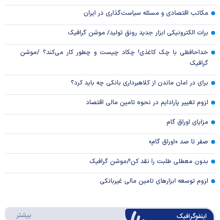
مکاتب اقتصادی و مسئله سیاست‌گذاری در ایران
برات الکترونیکی ابزار جدید رونق تولید/ موشن گرافیک
خداحافظی با چک کاغذی! چکاد چیست و چطور کار می‌کند؟ /موشن
گرافیک
برای در امان ماندن از کلاهبرداری بانکی چه باید کرد؟
لزوم تغییر پارادایم در نحوه تامین مالی اقتصاد
مزایای اوراق گام
صفر تا صد «اوراق گام»
بدون معطلی طلبت را نقد کن!/موشن گرافیک
لزوم توسعه ابزارهای تامین مالی غیربانکی
درباره 
بیشتر
اینفوگرافیک