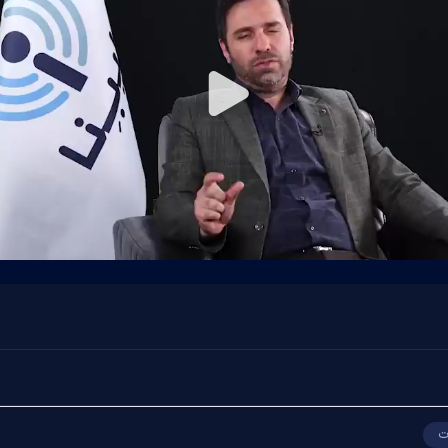
Play
Video
ت