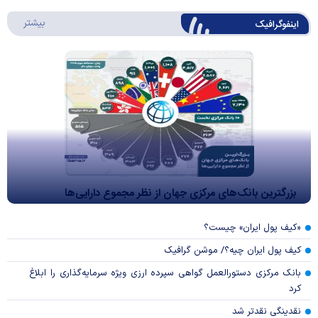
درباره 
بیشتر
اینفوگرافیک
بزرگترین بانک‌های مرکزی جهان از نظر مجموع دارایی‌ها
«کیف پول ایران» چیست؟
کیف پول ایران چیه؟/ موشن گرافیک
بانک مرکزی دستورالعمل گواهی سپرده ارزی ویژه سرمایه‌گذاری را ابلاغ
کرد
نقدینگی نقدتر شد