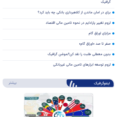
گرافیک
برای در امان ماندن از کلاهبرداری بانکی چه باید کرد؟
لزوم تغییر پارادایم در نحوه تامین مالی اقتصاد
مزایای اوراق گام
صفر تا صد «اوراق گام»
بدون معطلی طلبت را نقد کن!/موشن گرافیک
لزوم توسعه ابزارهای تامین مالی غیربانکی
درباره 
بیشتر
اینفوگرافیک