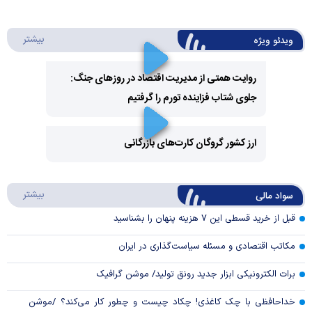
درباره 
بیشتر
ویدئو ویژه
روایت همتی از مدیریت اقتصاد در روزهای جنگ:
جلوی شتاب فزاینده تورم را گرفتیم
Play
Video
ارز کشور گروگان کارت‌های بازرگانی
Play
درباره
بیشتر
سواد مالی
Video
قبل از خرید قسطی این ۷ هزینه پنهان را بشناسید
مکاتب اقتصادی و مسئله سیاست‌گذاری در ایران
برات الکترونیکی ابزار جدید رونق تولید/ موشن گرافیک
خداحافظی با چک کاغذی! چکاد چیست و چطور کار می‌کند؟ /موشن