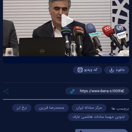
Play
Video
کد ویدیو
دانلود
مرکز مبادله ایران
محمدرضا فرزین
نرخ ارز
برچسب ها:
تدوین مهسا سادات هاشمی عارف