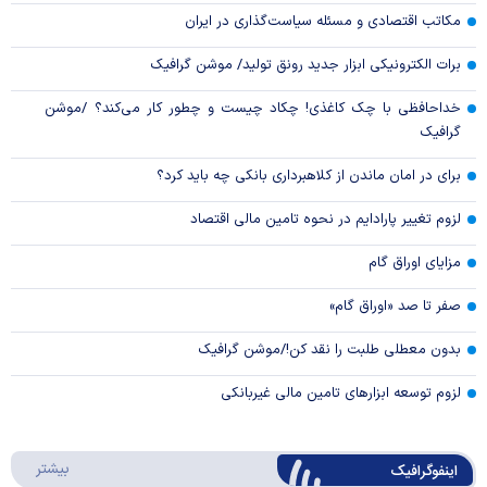
مکاتب اقتصادی و مسئله سیاست‌گذاری در ایران
برات الکترونیکی ابزار جدید رونق تولید/ موشن گرافیک
خداحافظی با چک کاغذی! چکاد چیست و چطور کار می‌کند؟ /موشن
گرافیک
برای در امان ماندن از کلاهبرداری بانکی چه باید کرد؟
لزوم تغییر پارادایم در نحوه تامین مالی اقتصاد
مزایای اوراق گام
صفر تا صد «اوراق گام»
بدون معطلی طلبت را نقد کن!/موشن گرافیک
لزوم توسعه ابزارهای تامین مالی غیربانکی
درباره 
بیشتر
اینفوگرافیک