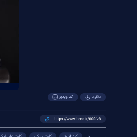
کد ویدیو
دانلود
کردنائیج
کارت بانکی
کارت عابربانک