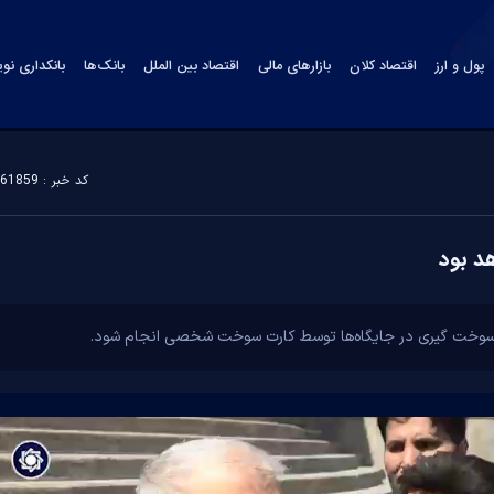
پول و ارز
اقتصاد کلان
بازارهای مالی
اقتصاد بین الملل
بانک‌ها
بانکداری نو
کد خبر : 161859
د بود