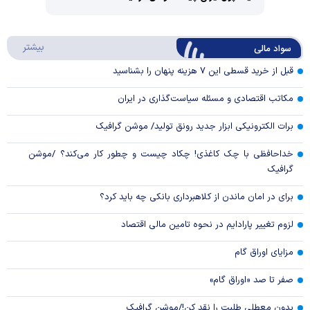
Video
Play
درباره
بیشتر
سواد مالی
Video
قبل از خرید قسطی این ۷ هزینه پنهان را بشناسید
مکاتب اقتصادی و مسئله سیاست‌گذاری در ایران
برات الکترونیکی ابزار جدید رونق تولید/ موشن گرافیک
خداحافظی با چک کاغذی! چکاد چیست و چطور کار می‌کند؟ /موشن
گرافیک
برای در امان ماندن از کلاهبرداری بانکی چه باید کرد؟
لزوم تغییر پارادایم در نحوه تامین مالی اقتصاد
مزایای اوراق گام
صفر تا صد «اوراق گام»
بدون معطلی طلبت را نقد کن!/موشن گرافیک