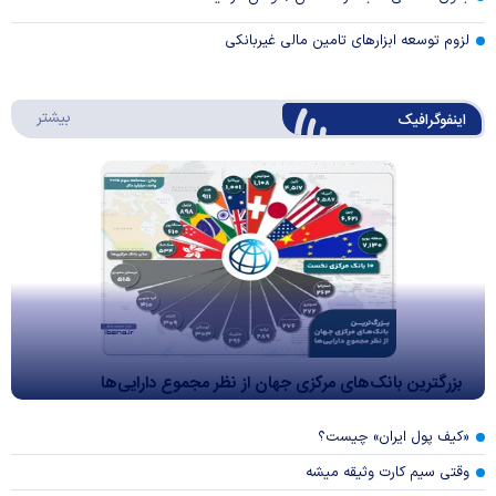
لزوم توسعه ابزارهای تامین مالی غیربانکی
درباره 
بیشتر
اینفوگرافیک
بزرگترین بانک‌های مرکزی جهان از نظر مجموع دارایی‌ها
«کیف پول ایران» چیست؟
وقتی سیم کارت وثیقه میشه