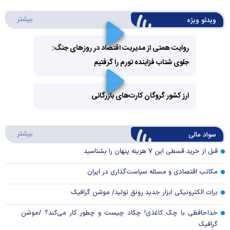
درباره 
بیشتر
ویدئو ویژه
روایت همتی از مدیریت اقتصاد در روزهای جنگ:
جلوی شتاب فزاینده تورم را گرفتیم
Play
Video
ارز کشور گروگان کارت‌های بازرگانی
Play
درباره
بیشتر
سواد مالی
Video
قبل از خرید قسطی این ۷ هزینه پنهان را بشناسید
مکاتب اقتصادی و مسئله سیاست‌گذاری در ایران
برات الکترونیکی ابزار جدید رونق تولید/ موشن گرافیک
خداحافظی با چک کاغذی! چکاد چیست و چطور کار می‌کند؟ /موشن
گرافیک