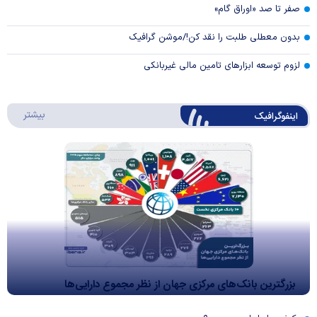
صفر تا صد «اوراق گام»
بدون معطلی طلبت را نقد کن!/موشن گرافیک
لزوم توسعه ابزارهای تامین مالی غیربانکی
درباره 
بیشتر
اینفوگرافیک
بزرگترین بانک‌های مرکزی جهان از نظر مجموع دارایی‌ها