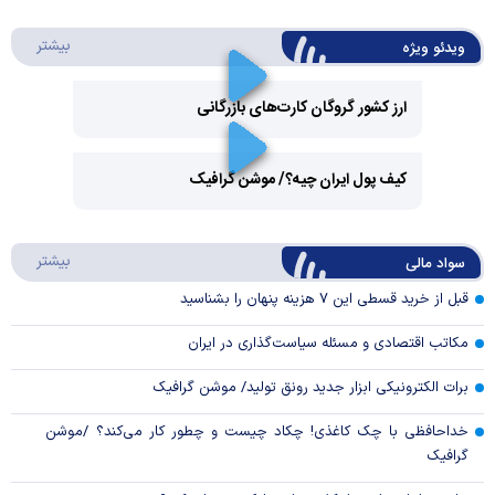
درباره 
بیشتر
ویدئو ویژه
ارز کشور گروگان کارت‌های بازرگانی
Play
کیف پول ایران چیه؟/ موشن گرافیک
Video
Play
درباره
بیشتر
سواد مالی
Video
قبل از خرید قسطی این ۷ هزینه پنهان را بشناسید
مکاتب اقتصادی و مسئله سیاست‌گذاری در ایران
برات الکترونیکی ابزار جدید رونق تولید/ موشن گرافیک
خداحافظی با چک کاغذی! چکاد چیست و چطور کار می‌کند؟ /موشن
گرافیک