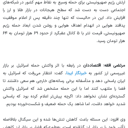
ارتش رژیم صهیونیستی برای حمله وسیع به نقاط مهم کشور در شبکه‌های
اجتماعی دست به دست شد که سطح هیجانات در بازار طلا و ارز را
افزایش داد. این در حالیست که تنها چند دقیقه پس از اعلام موفقیت
پدافند هوایی در انهدام اهداف هوایی و روشن شدن ابعاد حمله رژیم
صهیونیستی، قیمت تتر با ۵ کانال عقبگرد از حدود ۶۹ هزار تومان به ۶۴
هزار تومان رسید.
مرتضی افقه؛ اقتصاددان
در رابطه با اثر واکنش حمله اسرائیل بر بازار
غیررسمی ارز کشور به
خبرنگار ایبنا
، گفت: انتظار می‌رفت که اسرائیل به
ایران پاسخی دهد و متأسفانه برخی رسانه‌های خارجی هم سعی داشتند تا
فضا را ملتهب کنند اما با این حمله مشخص شد که اسرائیل واکنش
گسترده‌ای نشان نخواهد داد؛ اگرچه پیش‌تر اعلام کرده بود که پاسخی
شدید خواهد داشت، اما شاهد یک حمله ضعیف و شکست‌خورده بودیم.
وی افزود: این مسئله باعث کاهش تنش‌ها شده و این سیگنال بلافاصله
تأثیر خود را بر بازار ارز گذاشته است، به‌طوری‌که فشار بر بازار ارز کاهش