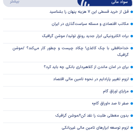
درباره
بیشتر
سواد مالی
Video
قبل از خرید قسطی این ۷ هزینه پنهان را بشناسید
مکاتب اقتصادی و مسئله سیاست‌گذاری در ایران
برات الکترونیکی ابزار جدید رونق تولید/ موشن گرافیک
خداحافظی با چک کاغذی! چکاد چیست و چطور کار می‌کند؟ /موشن
گرافیک
برای در امان ماندن از کلاهبرداری بانکی چه باید کرد؟
لزوم تغییر پارادایم در نحوه تامین مالی اقتصاد
مزایای اوراق گام
صفر تا صد «اوراق گام»
بدون معطلی طلبت را نقد کن!/موشن گرافیک
لزوم توسعه ابزارهای تامین مالی غیربانکی