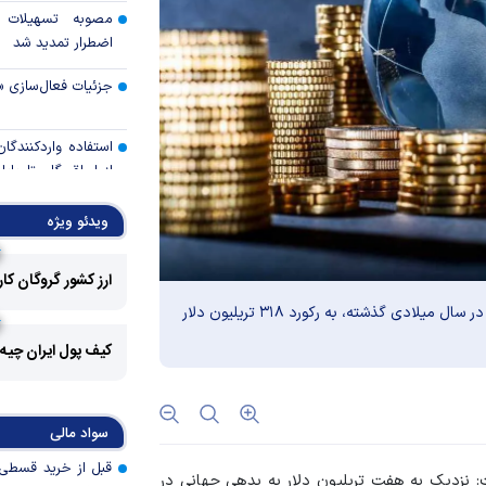
مصوبه تسهیلات 
اضطرار تمدید شد
جزئیات فعال‌سازی «
استفاده واردکنندگا
شد
ویدئو ویژه
رالی وال‌استریت، آسی
ارز کشور گروگان کا
جهان با افزایش 
موسسه مالی بین‌المللی (IIF) اعلام کرد میزان بدهی جهانی در سال میلادی گذشته، به رکورد ۳۱۸ تریلیون دلار
مواجه است
کیف پول ایران چیه
تأمی
توسط بانک مسکن
پروژه‌ها در اولویت قر
سواد مالی
اولویت‌های بانک
ت: نزدیک به هفت تریلیون دلار به بدهی جهانی در
اقتصاد جنگی