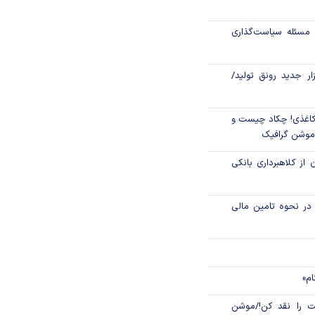
رکز مبادله ایران؛
مسئله سیاست‌گذاری
اتی در سیاهچاله
زار جدید رونق تولید/
اغذی! چکاد چیست و
/موشن گرافیک
 از کلاهبرداری بانکی
م در نحوه تامین مالی
ام»
 را نقد کن!/موشن