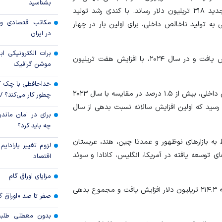
بشناسید
سال ۲۰۲۴ اضافه شد و میزان بدهی جهانی را به رکورد جدید ۳۱۸ تریلیون دلار رساند. با کندی رشد تولید
قیمت دلار و یورو م
مکاتب اقتصادی و 
ه تولید ناخالص داخلی، برای اولین بار در چهار
امروز پنجشنبه ۱۵ مرداد ۱۴۰۵
در ایران
سقوط ارزهای صادر
برات الکترونیکی اب
بدهی جهانی در سال ۲۰۲۳، تقریبا ۱۵ تریلیون دلار افزایش یافت و در سال ۲۰۲۴، با افزایش هفت تریلیون
کارت‌های بازرگانی
موشن گرافیک
خداحافظی با چک ک
این گزارش نشان داد، نسبت بدهی جهانی به تولید ناخالص داخلی، بیش از ۱.۵ درصد در مقایسه با سال ۲۰۲۳
چطور کار می‌کند؟ 
ید ناخالص داخلی رسید که اولین افزایش سالانه نسبت بدهی از سال
برای در امان ماندن
چه باید کرد؟
 از رشد بدهی جهانی در سال ۲۰۲۴، مربوط به بازار‌های نوظهور و عمدتا چین، هند، عربستان
لزوم تغییر پارادای
 توسعه یافته در آمریکا، انگلیس، کانادا و سوئد
اقتصاد
مزایای اوراق گام
کل بدهی کشور‌های توسعه یافته در سال میلادی گذشته، به ۲۱۴.۳ تریلیون دلار افزایش یافت و مجموع بدهی
صفر تا صد «اوراق گ
بدون معطلی طلبت