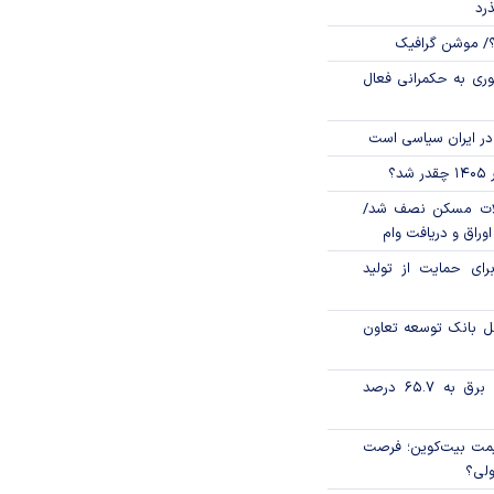
ذرد
؟/ موشن گرافیک
وری به حکمرانی فعال
در ایران سیاسی است
؟
لات مسکن نصف شد/
وراق و دریافت وام
رای حمایت از تولید
مل بانک توسعه تعاون
تورم فصلی بخش برق به ۶۵.۷ درصد
ی قیمت بیت‌کوین؛ فرصت
ولی؟