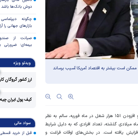
تأمین مالی بازساز
دوش بانک‌ها باشد
چگونه دیپلماسی ع
بازار‌های جهانی را آر
صیانت از صندوق
بیمه‌ای؛ ضرورتی ب
عمومی و پایداری ما
ویدئو ویژه
ارزهای راکد در مس
تی ممکن است بیشتر به اقتصاد آمریکا آسیب برساند
سپرده ارزی» چه می‌
ارز کشور گروگان کا
پرچم بانک سرمایه بر
اهتزاز درآمد
کیف پول ایران چیه
پیام تبریک مدیرع
مناسبت روز خبرنگار
، بازار کار آمریکا با نرخ بیکاری ۴.۱ درصدی و افزودن ۱۵۱ هزار شغل در ماه فوریه، سالم به نظر
فیلیپین در بن‌بست 
سواد مالی
ه میلادی گذشته، تعداد افرادی که به دلیل شرایط
ره‌وقت مشغول شدند، ۴۶۰ هزار نفر افزایش یافته است. در بخش‌های اوقات فراغت و