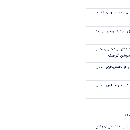
رکز مبادله ایران؛
مسئله سیاست‌گذاری
وسیه رسید
زار جدید رونق تولید/
اغذی! چکاد چیست و
/موشن گرافیک
 از کلاهبرداری بانکی
م در نحوه تامین مالی
ام»
 را نقد کن!/موشن