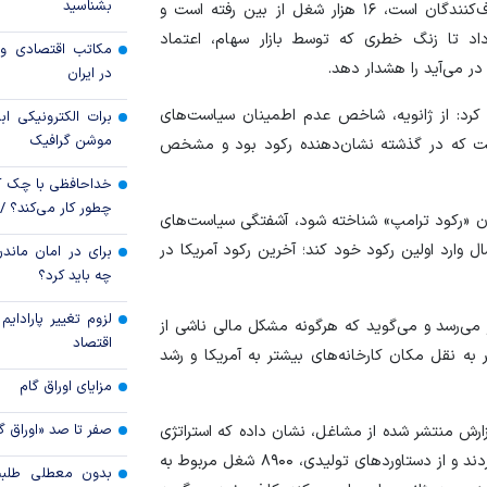
قیمت دلار و یورو م
بشناسید
مهمان‌نوازی که نشان‌دهنده خرج کردن پول اضافی مصرف‌کنندگان است، ۱۶ هزار شغل از بین رفته است و
امروز شنبه ۱۷ مرداد ۱۴۰۵
ش را ۱۰ هزار نفر کاهش داد تا زنگ خطری که توسط بازار سهام، اعتماد
مکاتب اقتصادی و 
ر می‌آید را هشدار دهد.
شوک بنزینی به اقیان
در ایران
از کرد: از ژانویه، شاخص عدم اطمینان سیاست‌های
برات الکترونیکی اب
موشن گرافیک
رصد افزایش، به سطح ۳۳۴.۵ رسیده است که در گذشته نشان‌دهنده رکود بود و مشخص
خداحافظی با چک ک
چطور کار می‌کند؟ 
ن «رکود ترامپ» شناخته شود، آشفتگی سیاست‌های
ل وارد اولین رکود خود کند؛ آخرین رکود آمریکا در
برای در امان ماندن
چه باید کرد؟
لزوم تغییر پارادای
 می‌رسد و می‌گوید که هرگونه مشکل مالی ناشی از
اقتصاد
به نقل مکان کارخانه‌های بیشتر به آمریکا و رشد
مزایای اوراق گام
صفر تا صد «اوراق گ
رش منتشر شده از مشاغل، نشان داده که استراتژی
دولت کارآمد است، زیرا تولیدکنندگان ۱۰ هزار شغل ایجاد کردند و از دستاورد‌های تولیدی، ۸۹۰۰ شغل مربوط به
بدون معطلی طلبت