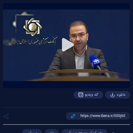
Play
Video
کد ویدیو
دانلود
وام کمک ودیعه مسکن
وام
مسکن