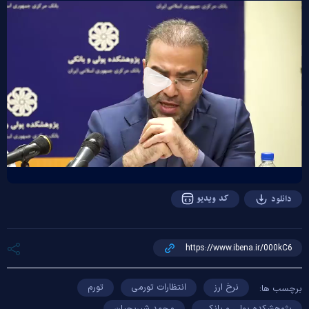
Play
Video
کد ویدیو
دانلود
نرخ ارز
انتظارات تورمی
تورم
برچسب ها:
پژوهشکده پولی و بانکی
محمد شیریجیان