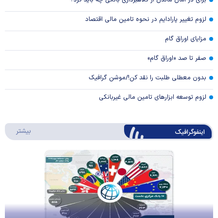
برای در امان ماندن از کلاهبرداری بانکی چه باید کرد؟
لزوم تغییر پارادایم در نحوه تامین مالی اقتصاد
مزایای اوراق گام
صفر تا صد «اوراق گام»
بدون معطلی طلبت را نقد کن!/موشن گرافیک
لزوم توسعه ابزارهای تامین مالی غیربانکی
درباره 
بیشتر
اینفوگرافیک