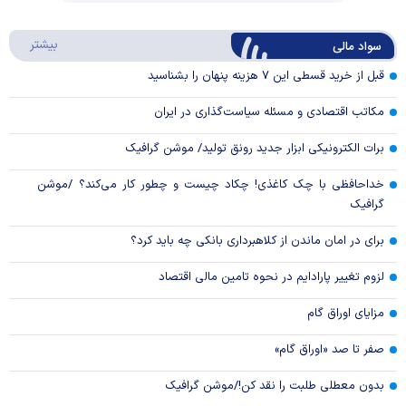
Play
درباره
بیشتر
سواد مالی
Video
قبل از خرید قسطی این ۷ هزینه پنهان را بشناسید
مکاتب اقتصادی و مسئله سیاست‌گذاری در ایران
برات الکترونیکی ابزار جدید رونق تولید/ موشن گرافیک
خداحافظی با چک کاغذی! چکاد چیست و چطور کار می‌کند؟ /موشن
گرافیک
برای در امان ماندن از کلاهبرداری بانکی چه باید کرد؟
لزوم تغییر پارادایم در نحوه تامین مالی اقتصاد
مزایای اوراق گام
صفر تا صد «اوراق گام»
بدون معطلی طلبت را نقد کن!/موشن گرافیک