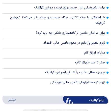
برات الکترونیکی ابزار جدید رونق تولید/ موشن گرافیک
خداحافظی با چک کاغذی! چکاد چیست و چطور کار می‌کند؟ /موشن
گرافیک
برای در امان ماندن از کلاهبرداری بانکی چه باید کرد؟
لزوم تغییر پارادایم در نحوه تامین مالی اقتصاد
مزایای اوراق گام
صفر تا صد «اوراق گام»
بدون معطلی طلبت را نقد کن!/موشن گرافیک
لزوم توسعه ابزارهای تامین مالی غیربانکی
درباره 
بیشتر
اینفوگرافیک