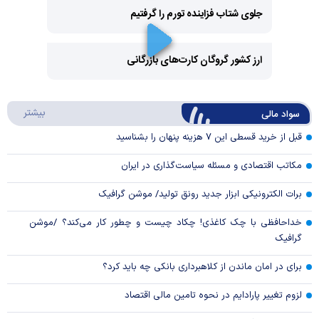
جلوی شتاب فزاینده تورم را گرفتیم
Play
Video
ارز کشور گروگان کارت‌های بازرگانی
Play
درباره
بیشتر
سواد مالی
Video
قبل از خرید قسطی این ۷ هزینه پنهان را بشناسید
مکاتب اقتصادی و مسئله سیاست‌گذاری در ایران
برات الکترونیکی ابزار جدید رونق تولید/ موشن گرافیک
خداحافظی با چک کاغذی! چکاد چیست و چطور کار می‌کند؟ /موشن
گرافیک
برای در امان ماندن از کلاهبرداری بانکی چه باید کرد؟
لزوم تغییر پارادایم در نحوه تامین مالی اقتصاد