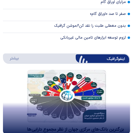
مزایای اوراق گام
صفر تا صد «اوراق گام»
بدون معطلی طلبت را نقد کن!/موشن گرافیک
لزوم توسعه ابزارهای تامین مالی غیربانکی
درباره 
بیشتر
اینفوگرافیک
بزرگترین بانک‌های مرکزی جهان از نظر مجموع دارایی‌ها