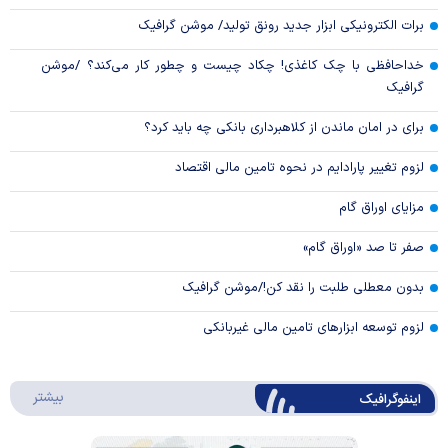
برات الکترونیکی ابزار جدید رونق تولید/ موشن گرافیک
خداحافظی با چک کاغذی! چکاد چیست و چطور کار می‌کند؟ /موشن
گرافیک
برای در امان ماندن از کلاهبرداری بانکی چه باید کرد؟
لزوم تغییر پارادایم در نحوه تامین مالی اقتصاد
مزایای اوراق گام
صفر تا صد «اوراق گام»
بدون معطلی طلبت را نقد کن!/موشن گرافیک
لزوم توسعه ابزارهای تامین مالی غیربانکی
درباره 
بیشتر
اینفوگرافیک