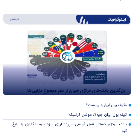
درباره 
بیشتر
اینفوگرافیک
بزرگترین بانک‌های مرکزی جهان از نظر مجموع دارایی‌ها
«کیف پول ایران» چیست؟
کیف پول ایران چیه؟/ موشن گرافیک
بانک مرکزی دستورالعمل گواهی سپرده ارزی ویژه سرمایه‌گذاری را ابلاغ
کرد