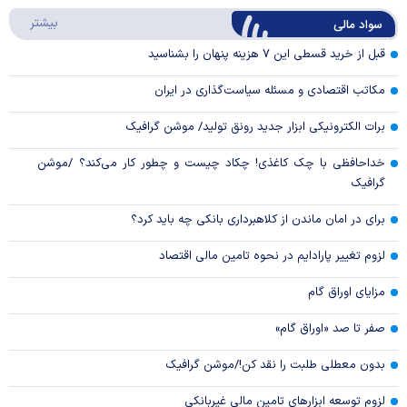
درباره
بیشتر
سواد مالی
Video
قبل از خرید قسطی این ۷ هزینه پنهان را بشناسید
مکاتب اقتصادی و مسئله سیاست‌گذاری در ایران
برات الکترونیکی ابزار جدید رونق تولید/ موشن گرافیک
خداحافظی با چک کاغذی! چکاد چیست و چطور کار می‌کند؟ /موشن
گرافیک
برای در امان ماندن از کلاهبرداری بانکی چه باید کرد؟
لزوم تغییر پارادایم در نحوه تامین مالی اقتصاد
مزایای اوراق گام
صفر تا صد «اوراق گام»
بدون معطلی طلبت را نقد کن!/موشن گرافیک
لزوم توسعه ابزارهای تامین مالی غیربانکی