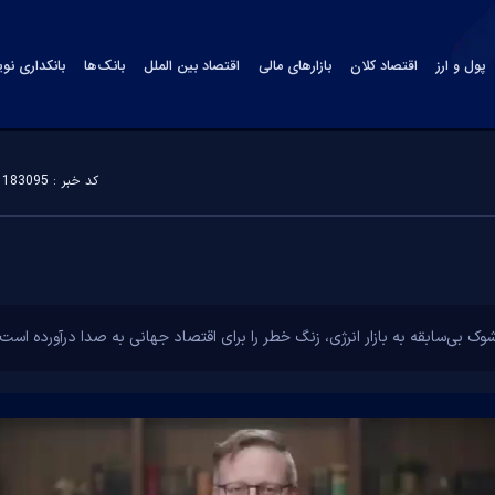
پول و ارز
اقتصاد کلان
بازارهای مالی
اقتصاد بین الملل
بانک‌ها
بانکداری نو
کد خبر : 183095