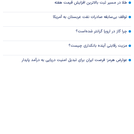
طلا در مسیر ثبت بالاترین افزایش قیمت هفته
توقف بی‌سابقه صادرات نفت عربستان به آمریکا
چرا گاز در اروپا گرانتر شده‌است؟
مزیت رقابتی آینده بانکداری چیست؟
عوارض هرمز؛ فرصت ایران برای تبدیل امنیت دریایی به درآمد پایدار
کدام گروه‌های کالایی مشمول واردات با رویه جدید ارز اشخاص شدند؟
جزئیات دستورالعمل جدید مالیاتی برای تسعیر ارز واردات بدون انتقال
ارز
درباره 
بیشتر
ویدئو ویژه
ارز کشور گروگان کارت‌های بازرگانی