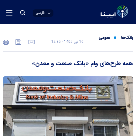
فارسی
بانک‌ها
عمومی
10 تير 1405 - 12:35
همه طرح‌های وام «بانک صنعت و معدن»