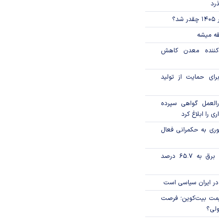
ذرد
؟
قه میشه
دکننده معدن کاهش
رای حمایت از تولید
العمل گواهی سپرده
ی را ابلاغ کرد
وری به حکمرانی فعال
تورم فصلی بخش برق به ۶۵.۷ درصد
در ایران سیاسی است
ی قیمت بیت‌کوین؛ فرصت
ولی؟