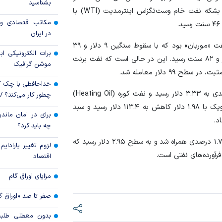
بشناسید
فرآورده‌های سوختی حکایت دارد. بر این اساس، قیمت هر بشکه نفت خام وست‌تگزاس اینترمدیت (WTI) با
رکود تورمی اقتصاد 
مکاتب اقتصادی و 
ناشی از جنگ ایران
در ایران
شدیدترین ریزش در میان شاخص‌های معتبر متعلق به نفت «موربان» بود که با سقوط سنگین ۹ دلار و ۳۹
برات الکترونیکی اب
سنتی، کاهش ۹.۱۹ درصدی را تجربه کرد و به سطح ۹۲ دلار و ۸۲ سنت رسید. این در حالی است که نفت برنت
موشن گرافیک
۹۹ دلار معامله شد.
خداحافظی با چک ک
در بخش فرآورده‌ها، قیمت جهانی بنزین با افت ۳.۳۹ درصدی به ۳.۳۳ دلار رسید و نفت کوره (Heating Oil)
چطور کار می‌کند؟ 
نیز کاهش ۲.۶۶ درصدی را ثبت کرد. همچنین سبد نفتی اوپک با ۱.۹۸ دلار کاهش به ۱۱۳.۴ دلار رسید و سبد
برای در امان ماندن
چه باید کرد؟
برخلاف روند نزولی در بازار نفت، قیمت گاز طبیعی با رشد ۱.۷۵ درصدی همراه شد و به سطح ۲.۹۵ دلار رسید که
لزوم تغییر پارادای
آورده‌های نفتی است.
اقتصاد
مزایای اوراق گام
صفر تا صد «اوراق گ
بدون معطلی طلبت