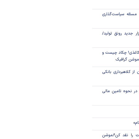
جهانی با شوک نفتی
مسئله سیاست‌گذاری
زار جدید رونق تولید/
اغذی! چکاد چیست و
/موشن گرافیک
 از کلاهبرداری بانکی
م در نحوه تامین مالی
ام»
 را نقد کن!/موشن