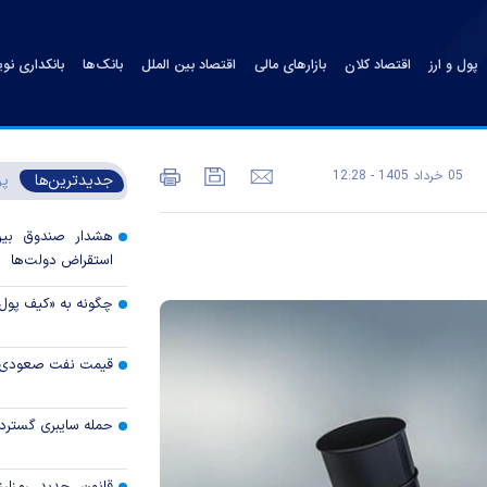
پول و ارز
اقتصاد کلان
بازارهای مالی
اقتصاد بین الملل
بانک‌ها
بانکداری نو
05 خرداد 1405 - 12:28
جدیدترین‌ها
پر
هشدار صندوق بین‌ا
استقراض دولت‌ها
چگونه به «کیف پول
قیمت نفت صعودی 
حمله سایبری گسترده