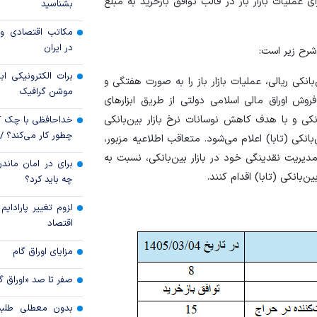
ی عملیات بازار باز در قالب توافق بازخرید به مبلغ
بشناسید
قیمت دلار و یورو م
مکاتب اقتصادی و 
امروز پنجشنبه ۱۵ مرداد ۱۴۰۵
در ایران
سقوط ارزهای صادر
برات الکترونیکی اب
انکی ریالی، عملیات بازار باز را به صورت هفتگی و
کارت‌های بازرگانی
موشن گرافیک
وش اوراق مالی اسلامی دولتی از طریق ابزار‌های
کی و با هدف کاهش نوسانات نرخ بازار بین‌بانکی
خداحافظی با چک ک
چطور کار می‌کند؟ 
بانکی (تابا) اعلام می‌شود. متعاقب اطلاعیه مزبور،
مدیریت نقدینگی خود در بازار بین‌بانکی، نسبت به
برای در امان ماندن
‌بانکی (تابا) اقدام کنند.
چه باید کرد؟
لزوم تغییر پارادای
اقتصاد
مزایای اوراق گام
صفر تا صد «اوراق گ
بدون معطلی طلبت