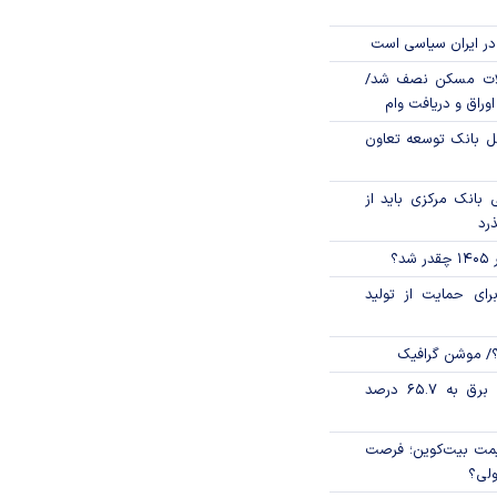
در ایران سیاسی است
لات مسکن نصف شد/
وراق و دریافت وام
مل بانک توسعه تعاون
بانک مرکزی باید از
ذرد
؟
رای حمایت از تولید
؟/ موشن گرافیک
تورم فصلی بخش برق به ۶۵.۷ درصد
ی قیمت بیت‌کوین؛ فرصت
ولی؟