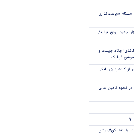
رکز مبادله ایران؛
مسئله سیاست‌گذاری
اتی در سیاهچاله
زار جدید رونق تولید/
اغذی! چکاد چیست و
/موشن گرافیک
 از کلاهبرداری بانکی
م در نحوه تامین مالی
ام»
 را نقد کن!/موشن