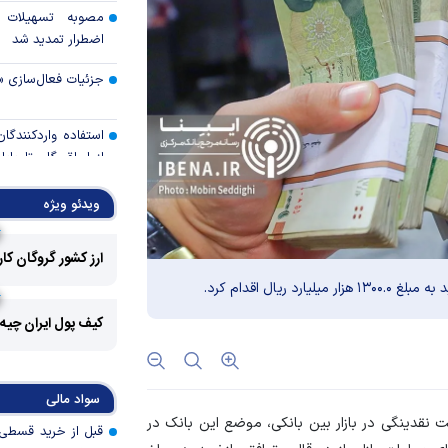
مصوبه تسهیلات 
اضطرار تمدید شد
جزئیات فعال‌سازی «
استفاده واردکنندگا
شد
ویدئو ویژه
رالی وال‌استریت، آسی
ارز کشور گروگان کا
جهان با افزایش 
یال اقدام کرد.
مواجه است
کیف پول ایران چیه
تأمی
توسط بانک مسکن
پروژه‌ها در اولویت قر
سواد مالی
اولویت‌های بانک
 نقدینگی در بازار بین بانکی، موضع این بانک در
اقتصاد جنگی