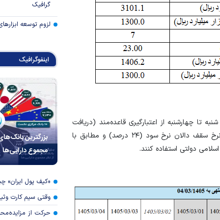
گرافیک
لزوم توسعه ابزارهای
اینفوگرافیک
نبه تا چهارشنبه از اعتبارگیری قاعده‌مند (دریافت
اعتبار با وثیقه از بانک مرکزی در قالب توافق بازخرید با نرخ سقف دالان نرخ سود (۲۴ درصد) و مطابق با
بزرگترین بانک‌های
سلامی دولتی استفاده کنند.
مجموع دارایی‌ها
«کیف پول ایران» 
وقتی سیم کارت وثی
حرکت از مزایده‌مح