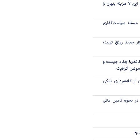
قبل از خرید قسطی این ۷ هزینه پنهان را
اق مالی اسلامی در
مسئله سیاست‌گذاری
بانکی کمتر استفاده
لی ایمن‌تر بمانند؟
زار جدید رونق تولید/
اغذی! چکاد چیست و
/موشن گرافیک
 از کلاهبرداری بانکی
م در نحوه تامین مالی
ام»