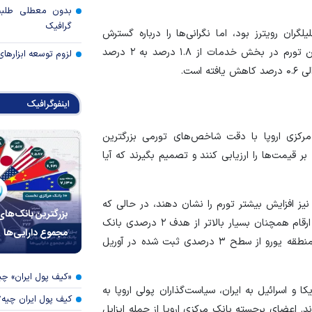
بدون معطلی طلبت
گرافیک
کمتر از پیش‌بینی ۲.۹ درصدی تحلیلگران رویترز بود، اما نگرانی‌ها را درباره گسترش
فشار‌های قیمتی در سراسر اروپا تشدید کرده است. همچنین تورم در بخش خدمات از ۱.۸ درصد به ۲ درصد
لزوم توسعه ابزارهای
است.
اینفوگرافیک
مرکزی اروپا با دقت شاخص‌های تورمی بزرگترین
ر قیمت‌ها را ارزیابی کنند و تصمیم بگیرند که آیا
ا نیز افزایش بیشتر تورم را نشان دهند، در حالی که
بزرگترین بانک‌های
آلمان ممکن است کاهش اندکی را ثبت کند. اما همه این ارقام همچنان بسیار بالاتر از هدف ۲ درصدی بانک
مجموع دارایی‌ها
مرکزی اروپا خواهند بود. پیش‌بینی می‌شود نرخ تورم کل منطقه یورو از سطح ۳ درصدی ثبت شده در آوریل
«کیف پول ایران» 
ا و اسرائیل به ایران، سیاست‌گذاران پولی اروپا به
کیف پول ایران چیه
. اعضای برجسته بانک مرکزی اروپا از جمله ایزابل