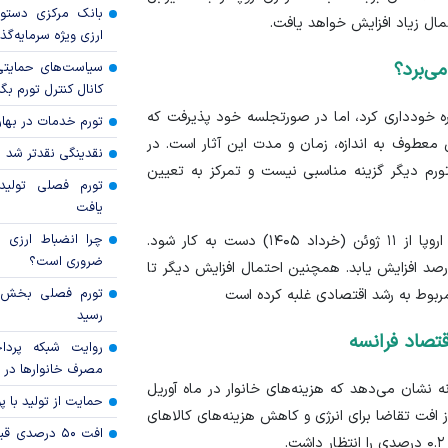
بانک مرکزی دستور
تمال زیاد افزایش خواهد یافت.
ارزی ویژه سرمایه‌گذار
می‌برد؟
سیاست‌های حمایتی 
کانال کنترل تورم بگ
هره خودداری کرد، اما در صورتجلسه خود پذیرفت که
تورم خدمات در بهار ۱۴۰۵ چقدر شد
ی معطوف به اندازه، زمان و مدت این آثار است. در
نقدینگی نقدتر شد
رم دیگر گزینه مناسبی نیست و تمرکز به تعیین
تورم فصلی تولی
یافت
چرا انضباط ارزی ب
بازار‌ها به طور گسترده پیش‌بینی می‌کنند که بانک مرکزی اروپا از ۱۱ ژوئن (خرداد ۱۴۰۵) دست به کار شود.
ضروری است؟
ر می‌رود نرخ بهره سپرده‌ها از ۲ درصد فعلی به ۲.۲۵ درصد افزایش یابد. همچنین احتمال افزایش دیگر تا
 مربوط به رشد اقتصادی غلبه کرده است
رسید
تصاد فرانسه
روایت شبکه پردا
مصرف خانوار‌ها در 
ه نشان می‌دهد که هزینه‌های خانوار در ماه آوریل
حمایت از تولید با 
شی از افت تقاضا برای انرژی و کاهش هزینه‌های کالا‌های
افت ۵۰ درصد