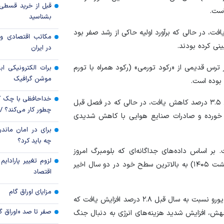
سهم جهش یافته اور
بشناسید
تامین منابع دولت
ه در این دوره ۰.۱ درصد کاهش یافت، در حالی که برآورد اولیه حاکی از رشد صفر بود
مکاتب اقتصادی و 
چگونه از کارت‌های 
در ایران
کنیم تا حساب‌های اص
ر ترس قدیمی از «رکود تورمی» (رکود همراه با تورم
برات الکترونیکی اب
موشن گرافیک
 بوده است.
خداحافظی با چک ک
صادرات این کشور در سه ماهه اول نسبت به سه ماهه قبل ۳.۵ درصد کاهش یافت، در حالی که در فصل قبل
چطور کار می‌کند؟ 
را خورده و صادرات صنایع هوایی با کاهش شدیدی
برای در امان ماندن
چه باید کرد؟
بر اساس داده‌های جداگانه‌ای که بلومبرگ امروز
لزوم تغییر پارادای
(جمعه) منتشر کرد، نرخ تورم در فرانسه در ماه مه (اردیبهشت ۱۴۰۵) به بالاترین سطح خود در دو سال اخیر
اقتصاد
مزایای اوراق گام
شاخص قیمت مصرف‌کننده در دومین اقتصاد بزرگ منطقه یورو نسبت به سال قبل ۲.۸ درصد افزایش یافت که
صفر تا صد «اوراق گ
 این جهش، افزایش شدید هزینه‌های انرژی به دنبال جنگ