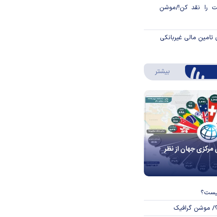
 را نقد کن!/موشن
 تامین مالی غیربانکی
درباره اینفوگرافیک
بیشتر
 مرکزی جهان از نظر
چیست؟
؟/ موشن گرافیک