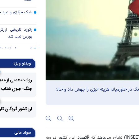
است
بانک مرکزی و نبرد با
رکورد تاریخی ارز
بورس ثبت شد
آزمون مهار فشار‌ها
ایران
ویدئو ویژه
آیا حباب وال‌است
میان‌دوره‌ای می‌ترکد
روایت همتی از مدی
هوش مصنوعی؛ اسب 
جنگ: جلوی شتاب فزا
بت آغاز کند، اما جنگ در خاورمیانه هزینه انرژی را جهش داد و حالا
حصار تعرفه‌ای ترام
ناکارآمدی قیمت‌
ارز کشور گروگان کا
اقتصاد کوچک‌شده ای
سواد مالی
عبور کرد
؛ تازه‌ترین داده‌های مؤسسه ملی آمار فرانسه (INSEE) نشان می‌دهد که اقتصاد این کشور در سه