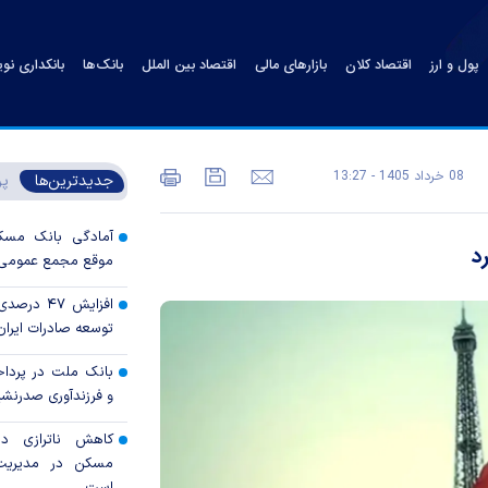
پول و ارز
اقتصاد کلان
بازارهای مالی
اقتصاد بین الملل
بانک‌ها
بانکداری نو
08 خرداد 1405 - 13:27
جدیدترین‌ها
پر
آمادگی بانک مسکن
د
موقع مجمع عمومی س
افزایش ۴۷
توسعه صادرات ایران 
بانک ملت در پرداخ
و فرزندآوری صدرنش
کاهش ناترازی دس
مسکن در مدیریت