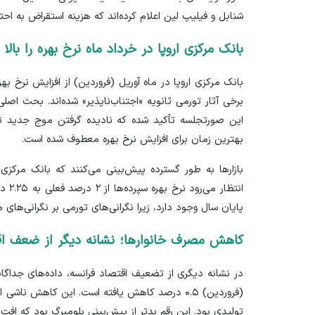
شنابل و فیلیپ لین اعلام کرده‌اند که هزینه استقراض به اح
بانک مرکزی اروپا در خرداد ماه نرخ بهره را بالا 
بانک مرکزی اروپا در ماه آوریل (فروردین) از افزایش نرخ ب
برخی آثار تورمی ثانویه «اجتناب‌ناپذیر» شده‌اند. بحث اصل
این صورتجلسه تأکید شده که نادیده گرفتن موج جدید تو
بهترین زمان برای افزایش نرخ بهره معطوف شده است.
انتظا
پایان سال وجود دارد، زیرا نگرانی‌های تورمی بر نگرانی‌های
کاهش مصرف خانوارها؛ نشانه دیگر از ضعف اق
در نشانه دیگری از تضعیف اقتصاد فرانسه، داده‌های جداگان
(فروردین) ۰.۵ درصد کاهش یافته است. این کاهش نا
تولیدی بود. این رقم بدتر از پیش‌بینی بلومبرگ بود که افت ۰.۲ درصدی را انتظار داشت.