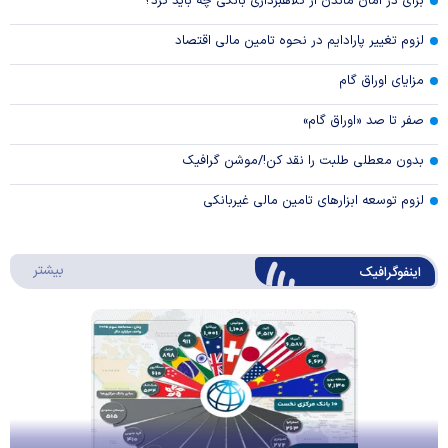
برای در امان ماندن از کلاهبرداری بانکی چه باید کرد؟
لزوم تغییر پارادایم در نحوه تامین مالی اقتصاد
مزایای اوراق گام
صفر تا صد «اوراق گام»
بدون معطلی طلبت را نقد کن!/موشن گرافیک
لزوم توسعه ابزارهای تامین مالی غیربانکی
درباره 
بیشتر
اینفوگرافیک