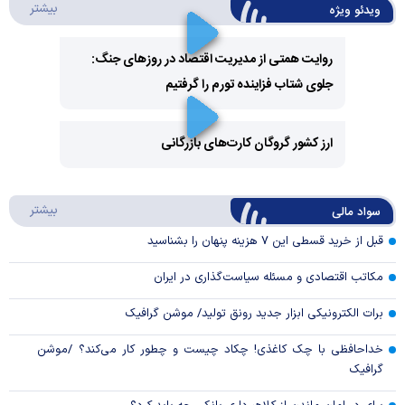
درباره 
بیشتر
ویدئو ویژه
روایت همتی از مدیریت اقتصاد در روزهای جنگ:
جلوی شتاب فزاینده تورم را گرفتیم
Play
Video
ارز کشور گروگان کارت‌های بازرگانی
Play
درباره
بیشتر
سواد مالی
Video
قبل از خرید قسطی این ۷ هزینه پنهان را بشناسید
مکاتب اقتصادی و مسئله سیاست‌گذاری در ایران
برات الکترونیکی ابزار جدید رونق تولید/ موشن گرافیک
خداحافظی با چک کاغذی! چکاد چیست و چطور کار می‌کند؟ /موشن
گرافیک