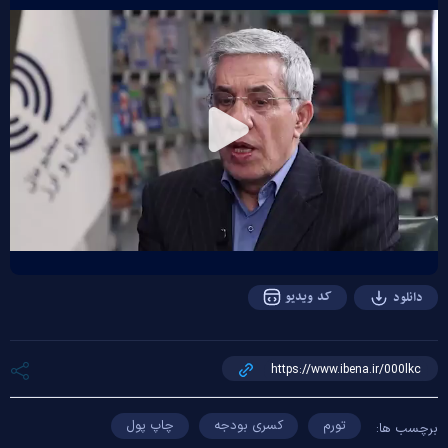
Play
Video
کد ویدیو
دانلود
تورم
کسری بودجه
چاپ پول
برچسب ها: