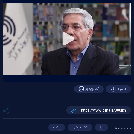
Play
Video
کد ویدیو
دانلود
ارز
تک نرخی
رانت
برچسب ها: