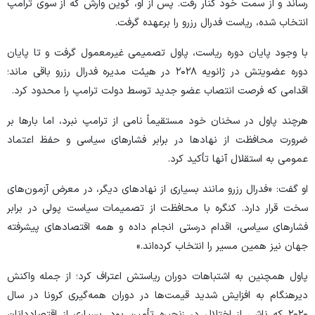
رساند و از سمت خود کنار رفت. پس از او، کوین وارش که از سوی ترامپ
انتخاب شده، ریاست فدرال رزرو را برعهده گرفت.
با وجود پایان دوره ریاست، پاول تصمیمی غیرمعمول گرفت و تا پایان
دوره عضویتش در ژانویه ۲۰۲۸ در هیئت مدیره فدرال رزرو باقی ماند؛
اقدامی که فرصت انتصاب عضو جدید توسط دولت ترامپ را محدود کرد.
هرچند پاول در سخنان خود مستقیماً نامی از ترامپ نبرد، اما بار‌ها بر
ضرورت محافظت از نهاد‌ها در برابر فشار‌های سیاسی و حفظ اعتماد
عمومی به استقلال آنها تأکید کرد.
او گفت: «فدرال رزرو مانند بسیاری از نهاد‌های دیگر، در معرض آزمون‌های
سخت قرار دارد. کنگره با محافظت از تصمیمات سیاست پولی در برابر
فشار‌های سیاسی، اقدام درستی انجام داده و همه اقتصاد‌های پیشرفته
جهان نیز همین مسیر را انتخاب کرده‌اند.»
پاول همچنین به اشتباهات دوران ریاستش اعتراف کرد؛ از جمله واکنش
دیرهنگام به افزایش شدید قیمت‌ها در دوران همه‌گیری کرونا در سال
۲۰۲۰ که ناشی از اختلال در زنجیره تأمین بود. بسیاری از اقتصاددانان